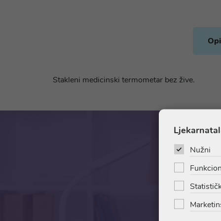
Opi
Stakleni medicinski termometar bez žive.
Ljekarnatal
Nužni
Funkcion
Statističk
Marketin