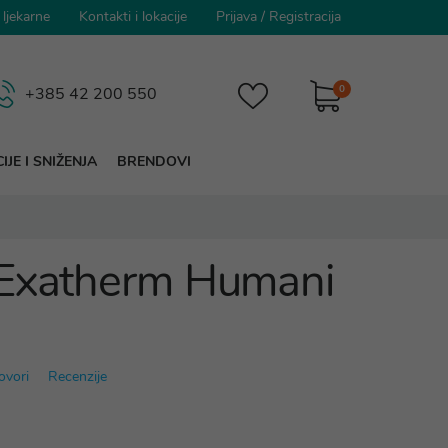
 ljekarne
Kontakti i lokacije
Prijava
/
Registracija
0
+385 42 200 550
IJE I SNIŽENJA
BRENDOVI
 Exatherm Humani
ovori
Recenzije