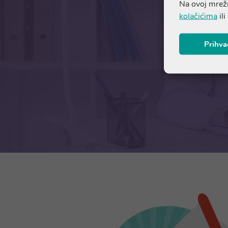
Na ovoj mrežn
kolačićima
ili
Prihva
Ako trebate 