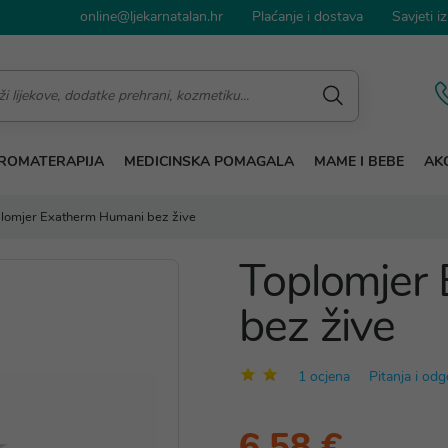
online@ljekarnatalan.hr
Plaćanje i dostava
Savjeti iz
ROMATERAPIJA
MEDICINSKA POMAGALA
MAME I BEBE
AKC
lomjer Exatherm Humani bez žive
Toplomjer
bez žive
1 ocjena
Pitanja i odg
6,58 €