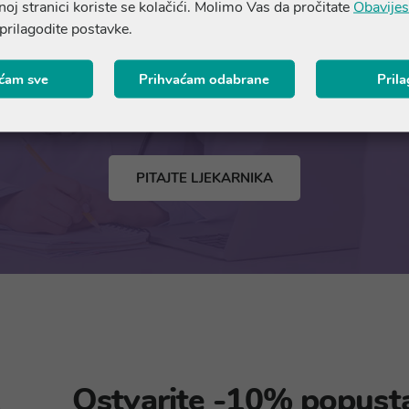
oj stranici koriste se kolačići. Molimo Vas da pročitate
Obavijes
 prilagodite postavke.
Pitajte našeg ljekarnika
ćam sve
Prihvaćam odabrane
Pril
savjet vezan uz zdravlje slobodno se obratite naš
PITAJTE LJEKARNIKA
Ostvarite -10% popust