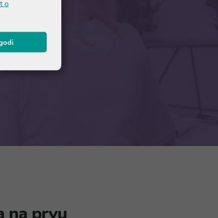
t o
agodi
em ljekarniku
a na prvu