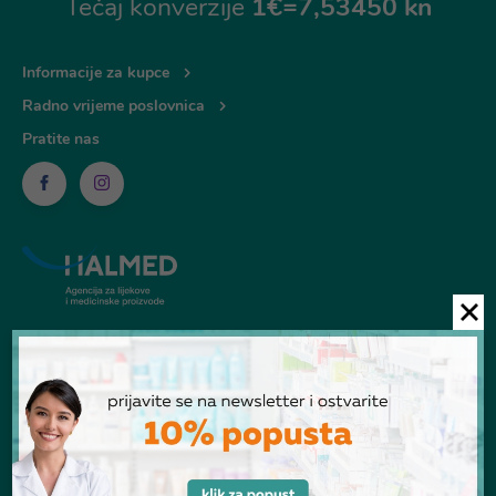
Tečaj konverzije
1€=7,53450 kn
Informacije za kupce
Radno vrijeme poslovnica
Pratite nas
© Ljekarna Talan 2026