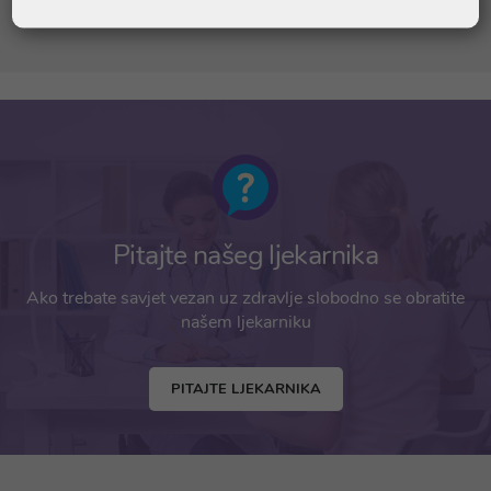
Chloride; Sodium Benzoate; Potassium Sorbate
Pitajte našeg ljekarnika
Ako trebate savjet vezan uz zdravlje slobodno se obratite
našem ljekarniku
PITAJTE LJEKARNIKA