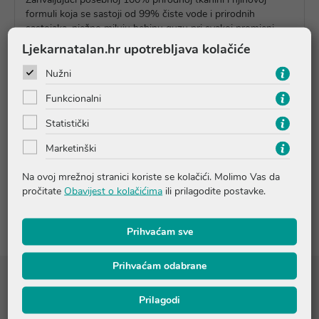
formuli koja se sastoji od 99% čiste vode i prirodnih
sastojaka, nježno miluju bebinu guzu pri svakoj promjeni
pelena ostavljajući kožu čistom i mekom. Posebno pogodne
Ljekarnatalan.hr upotrebljava kolačiće
za osjetljivu i nježnu kožu od prvih dana.
Nužni
Funkcionalni
Upute o proizvodu
Statistički
Marketinški
Pitanja i odgovori
Na ovoj mrežnoj stranici koriste se kolačići. Molimo Vas da
pročitate
Obavijest o kolačićima
ili prilagodite postavke.
Recenzije
Prihvaćam sve
Prihvaćam odabrane
Sastojci
Prilagodi
Aqua; Coco-glucoside; Citric Acid; Sodium Citrate; Cetrimonium