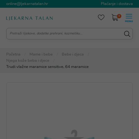
online@ljekarnatalan.hr
Plaćanje i dostava
0
Početna
Mame i bebe
Bebe i djeca
Njega kože beba i djece
Trudi vlažne maramice sensitive, 64 maramice