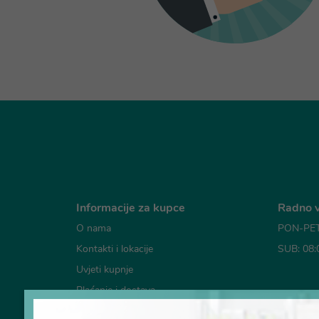
Informacije za kupce
Radno v
O nama
PON-PET:
Kontakti i lokacije
SUB: 08:
Uvjeti kupnje
Plaćanje i dostava
Mogućno
Česta pitanja