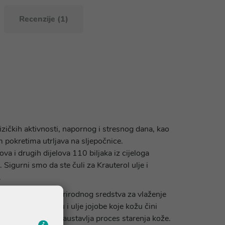
Recenzije (1)
fizičkih aktivnosti, napornog i stresnog dana, kao
im pokretima utrljava na sljepočnice.
a i drugih dijelova 110 biljaka iz cijeloga
. Sigurni smo da ste čuli za Krauterol ulje i
.
kta – jedinstvenog prirodnog sredstva za vlaženje
i čuva joj vlagu i ulje jojobe koje kožu čini
materija i tako zaustavlja proces starenja kože.