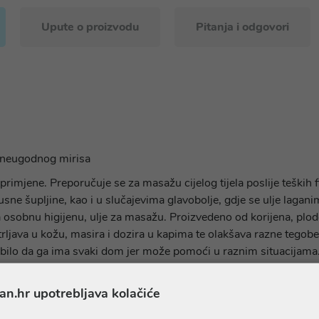
Upute o proizvodu
Pitanja i odgovori
ez neugodnog mirisa
 primjene. Preporučuje se za masažu cijelog tijela poslije teških 
je usne šupljine, kao i u slučajevima glavobolje, gdje se ulje lagan
 osobnu higijenu, ulje za masažu. Proizvedeno od korijena, plodov
 utrljava u kožu, masira i dozira u kapima te olakšava razne tegobe
i bilo da ga ima svaki dom jer može pomoći u raznim situacijama
enja, plodova i drugih djelova biljaka s dodatkom Aloe Vera ekstra
an.hr upotrebljava kolačiće
u ovom proizvodu izdvajamo: ulje avokada koje kožu čini mekanom 
vanjem povećava životnu snagu stanica kože, stimuliše razmjenu 