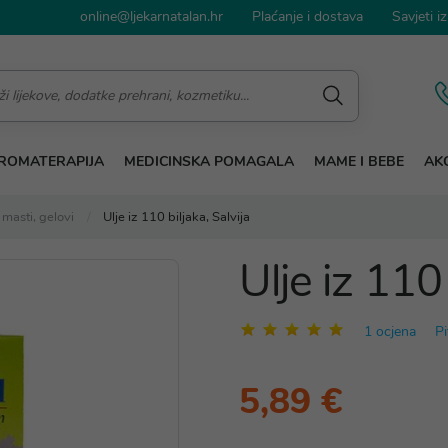
online@ljekarnatalan.hr
Plaćanje i dostava
Savjeti iz
ROMATERAPIJA
MEDICINSKA POMAGALA
MAME I BEBE
AKC
masti, gelovi
Ulje iz 110 biljaka, Salvija
Ulje iz 110 
1 ocjena
Pi
5,89 €