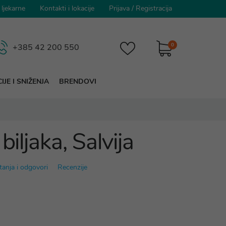
 ljekarne
Kontakti i lokacije
Prijava
/
Registracija
0
+385 42 200 550
IJE I SNIŽENJA
BRENDOVI
biljaka, Salvija
tanja i odgovori
Recenzije