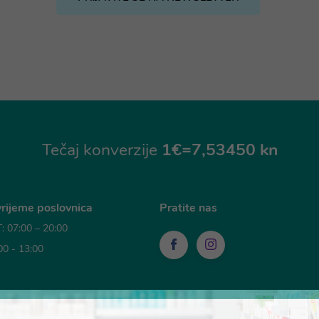
Tečaj konverzije
1€=7,53450 kn
rijeme poslovnica
Pratite nas
 07:00 – 20:00
00 - 13:00
sti plaćanja