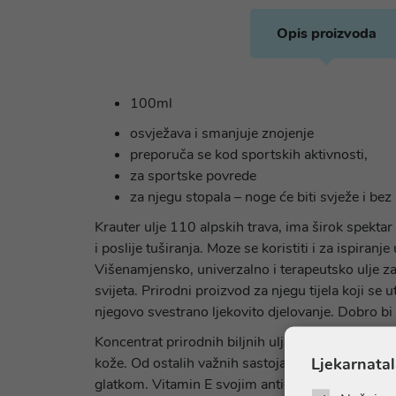
Opis proizvoda
100ml
osvježava i smanjuje znojenje
preporuča se kod sportskih aktivnosti,
za sportske povrede
za njegu stopala – noge će biti svježe i b
Krauter ulje 110 alpskih trava, ima širok spektar
i poslije tuširanja. Moze se koristiti i za ispiran
Višenamjensko, univerzalno i terapeutsko ulje za
svijeta. Prirodni proizvod za njegu tijela koji se
njegovo svestrano ljekovito djelovanje. Dobro b
Koncentrat prirodnih biljnih ulja iz lišća, korij
Ljekarnatal
kože. Od ostalih važnih sastojaka za njegu kože 
glatkom. Vitamin E svojim antioksidativnim djelo