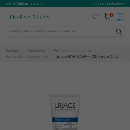
online@ljekarnatalan.hr
Plaćanje i dostava
0
Početna
Kozmetika
Proizvodi za njegu lica
Proizvodi za čišćenje lica
Uriage BARIÉDERM-CICA gel s Cu-Zn