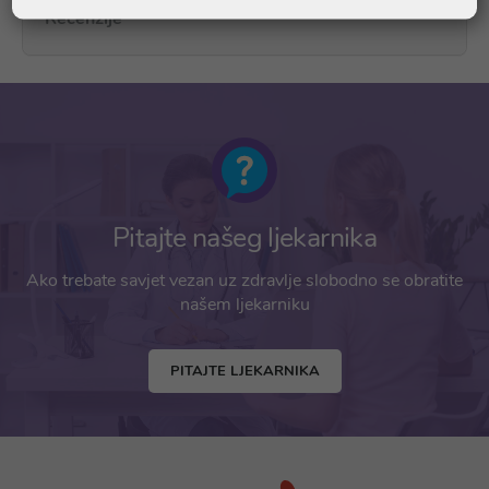
Recenzije
Pitajte našeg ljekarnika
Ako trebate savjet vezan uz zdravlje slobodno se obratite
našem ljekarniku
PITAJTE LJEKARNIKA