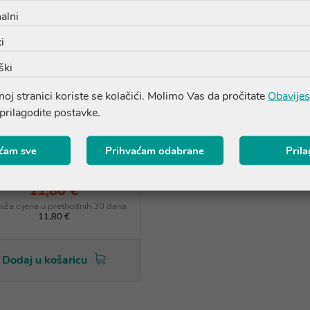
alni
i
ški
AKCIJA
oj stranici koriste se kolačići. Molimo Vas da pročitate
Obavijes
 prilagodite postavke.
ćam sve
Prihvaćam odabrane
Pril
riage Deodorant roll-on
11,80 €
niža cijena u prethodnih 30 dana
11,80 €
Dodaj u košaricu