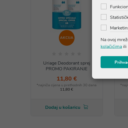
Funkcion
Statističk
Marketin
AKCIJA
Na ovoj mrežn
kolačićima
ili
Prihva
Uriage Deodorant sprej
U
PROMO PAKIRANJE
11,80 €
*najniža cijena u prethodnih 30 dana
*naj
11,80 €
Dodaj u košaricu