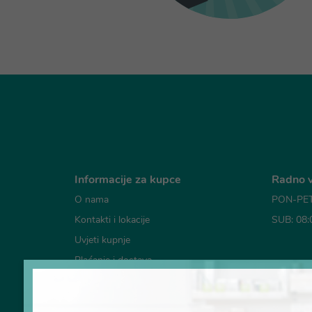
Informacije za kupce
Radno v
O nama
PON-PET:
Kontakti i lokacije
SUB: 08:
Uvjeti kupnje
Plaćanje i dostava
Mogućno
Česta pitanja
Pravila o korištenju kolačića