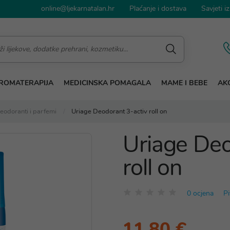
online@ljekarnatalan.hr
Plaćanje i dostava
Savjeti iz
ROMATERAPIJA
MEDICINSKA POMAGALA
MAME I BEBE
AKC
eodoranti i parfemi
Uriage Deodorant 3-activ roll on
Uriage Deo
roll on
0 ocjena
Pi
11,80 €