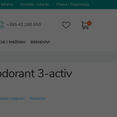
 ljekarne
Kontakti i lokacije
Prijava
/
Registracija
0
+385 42 200 550
IJE I SNIŽENJA
BRENDOVI
dorant 3-activ
tanja i odgovori
Recenzije