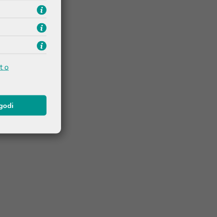
t o
agodi