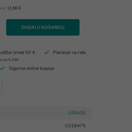
ana:
11,80 €
DODAJ U KOŠARICU
rudžbe iznad 50 €
Plaćanje na rate
eć od 5,30€
Sigurna online kupnja
URIAGE
C018475