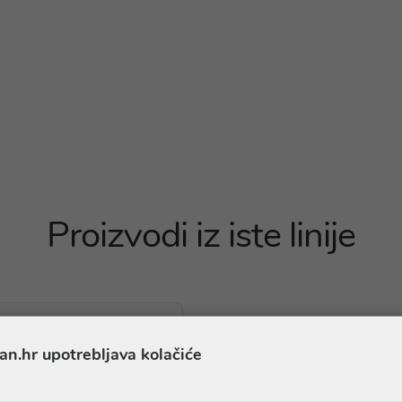
Proizvodi iz iste linije
an.hr upotrebljava kolačiće