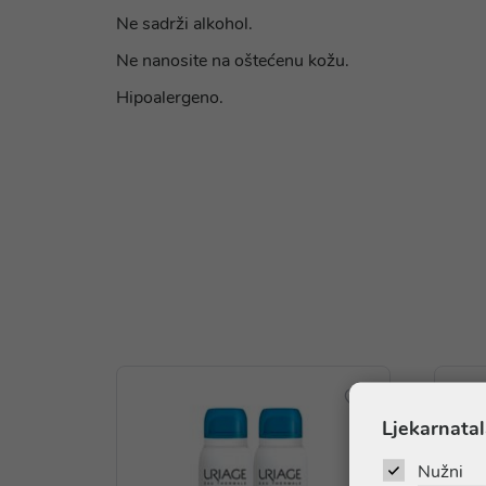
Ne sadrži alkohol.
Ne nanosite na oštećenu kožu.
Hipoalergeno.
Ljekarnatal
Nužni