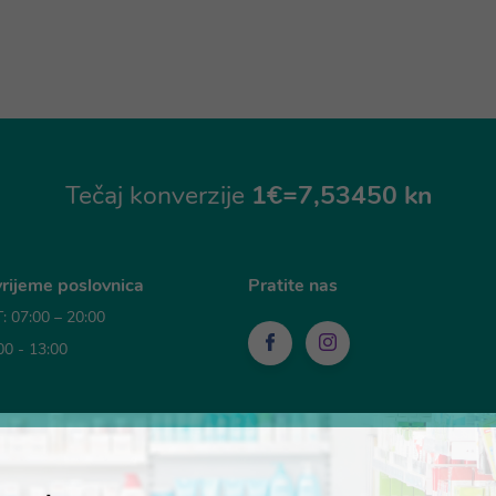
Tečaj konverzije
1€=7,53450 kn
rijeme poslovnica
Pratite nas
 07:00 – 20:00
00 - 13:00
sti plaćanja