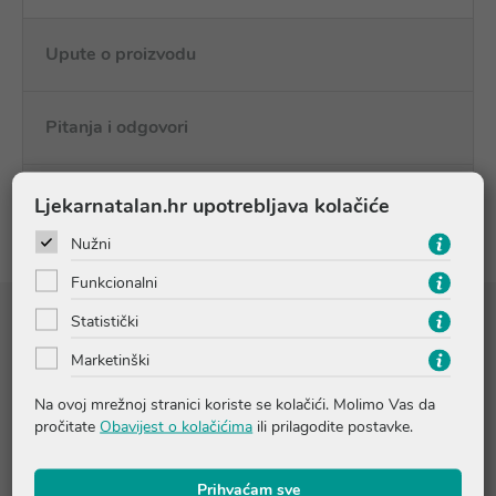
Upute o proizvodu
Pitanja i odgovori
Recenzije
Ljekarnatalan.hr upotrebljava kolačiće
Nužni
Funkcionalni
Statistički
Sastojci
Marketinški
Aqua (Water, Eau), Ethylhexyl Palmitate, Propylheptyl Caprylate,
Butyrospermum Parkii (Shea) Butter, Dicaprylyl Ether, Beheneth-
Na ovoj mrežnoj stranici koriste se kolačići. Molimo Vas da
25, Diglycerin, Dimethicone, Tapioca Starch, Butylene Glycol,
pročitate
Obavijest o kolačićima
ili prilagodite postavke.
Cetyl Alcohol, Glyceryl Behenate, Microcrystalline Cellulose, Xylityl
Glucoside, 1-2-Hexanediol, Boron Nitride, Sodium Polyacrylate,
Anhydroxylitol, Glycerin, Trehalose, Urea, Polyacrylate
Prihvaćam sve