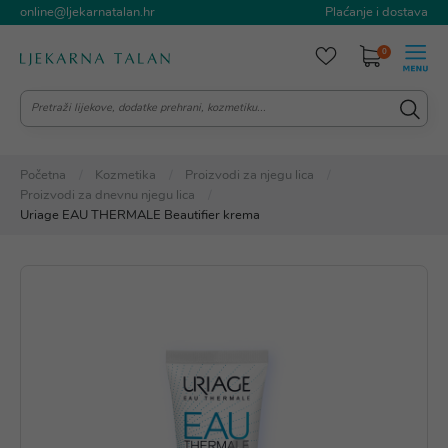
online@ljekarnatalan.hr
Plaćanje i dostava
0
Početna
Kozmetika
Proizvodi za njegu lica
Proizvodi za dnevnu njegu lica
Uriage EAU THERMALE Beautifier krema