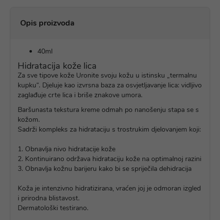
Opis proizvoda
40ml
Hidratacija kože lica
Za sve tipove kože Uronite svoju kožu u istinsku „termalnu
kupku“. Djeluje kao izvrsna baza za osvjetljavanje lica: vidljivo
zaglađuje crte lica i briše znakove umora.
Baršunasta tekstura kreme odmah po nanošenju stapa se s
kožom.
Sadrži kompleks za hidrataciju s trostrukim djelovanjem koji:
1. Obnavlja nivo hidratacije kože
2. Kontinuirano održava hidrataciju kože na optimalnoj razini
3. Obnavlja kožnu barijeru kako bi se spriječila dehidracija
Koža je intenzivno hidratizirana, vraćen joj je odmoran izgled
i prirodna blistavost.
Dermatološki testirano.