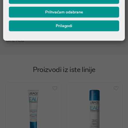
Crosspolymer-6, Dimethiconol, Xylitol, Chlorphenesin, Parfum
(Fragrance), Glucose, O-Cy-Men-5-Ol, Tocopheryl Acetate,
Pentylene Glycol, Serine, Sodium Hyaluronate,
Prihvaćam odabrane
Polymethylsilsesquioxane, Algin, Caprylyl Glycol, Disodium
Phosphate, Glyceryl Polyacrylate, Pullulan, T-Butyl-Alcohol,
Prilagodi
Alcohol, Leontopodium Alpinum Flower/Leaf Extract, Potassium
Phosphate, CI19140 (Yellow 5), CI14700 (Red 4), Tocopherol,
Citric Acid
Proizvodi iz iste linije