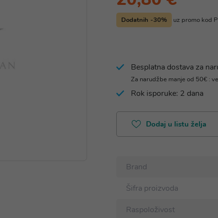
Dodatnih -30%
uz promo kod
Besplatna dostava za na
Za narudžbe manje od 50€ : v
Rok isporuke: 2 dana
Dodaj u listu želja
Brand
Šifra proizvoda
Raspoloživost