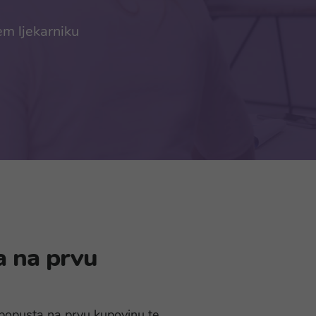
em ljekarniku
a na prvu
% popusta na prvu kupovinu te