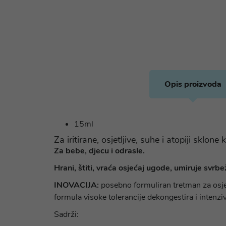
Opis proizvoda
15ml
Za iritirane, osjetljive, suhe i atopiji sklone
Za bebe, djecu i odrasle.
Hrani, štiti, vraća osjećaj ugode, umiruje svrbe
INOVACIJA:
posebno formuliran tretman za osjet
formula visoke tolerancije dekongestira i intenziv
Sadrži: