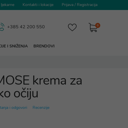
 ljekarne
Kontakti i lokacije
Prijava
/
Registracija
0
+385 42 200 550
IJE I SNIŽENJA
BRENDOVI
MOSE krema za
ko očiju
tanja i odgovori
Recenzije