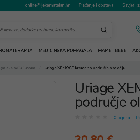
online@ljekarnatalan.hr
Plaćanje i dostava
Savjeti iz
ROMATERAPIJA
MEDICINSKA POMAGALA
MAME I BEBE
AKC
ga oko očiju i usana
Uriage XEMOSE krema za područje oko očiju
Uriage XE
područje o
0 ocjena
Pi
20,80 €