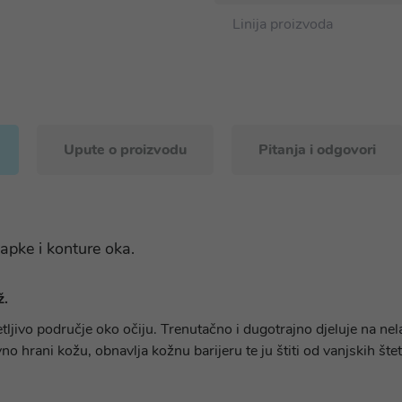
Linija proizvoda
Upute o proizvodu
Pitanja i odgovori
 kapke i konture oka.
ž.
ljivo područje oko očiju. Trenutačno i dugotrajno djeluje na ne
no hrani kožu, obnavlja kožnu barijeru te ju štiti od vanjskih štet