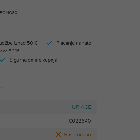
 PROMO30
rudžbe iznad 50 €
Plaćanje na rate
eć od 5,30€
Sigurna online kupnja
URIAGE
C022640
Rasprodano