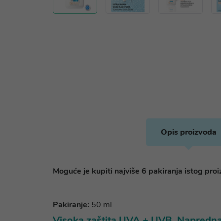
Opis proizvoda
Moguće je kupiti najviše 6 pakiranja istog pro
Pakiranje:
50 ml
Visoka zaštita UVA + UVB. Napredna d