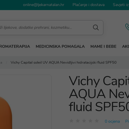
online@ljekarnatalan.hr
Plaćanje i dostava
Savjeti iz
ROMATERAPIJA
MEDICINSKA POMAGALA
MAME I BEBE
AKC
ža
Vichy Capital soleil UV AQUA Nevidljivi hidratacijski fluid SPF50
Vichy Capit
AQUA Nevidl
fluid SPF5
0 ocjena
Pi