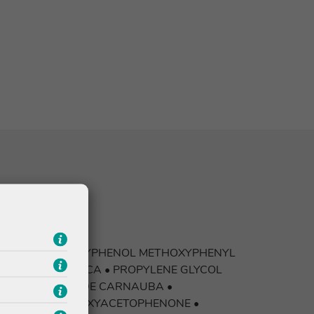
BIS-ETHYLHEXYLOXYPHENOL METHOXYPHENYL
GLYCERIN • SILICA • PROPYLENE GLYCOL
BA WAX / CIRE DE CARNAUBA •
PERLITE • HYDROXYACETOPHENONE •