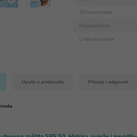
Šifra proizvoda
Raspoloživost
Linija proizvoda
Upute o proizvodu
Pitanja i odgovori
izvoda.
nevna zaštita SPF 50. Hidrira, svježe i nevidlji