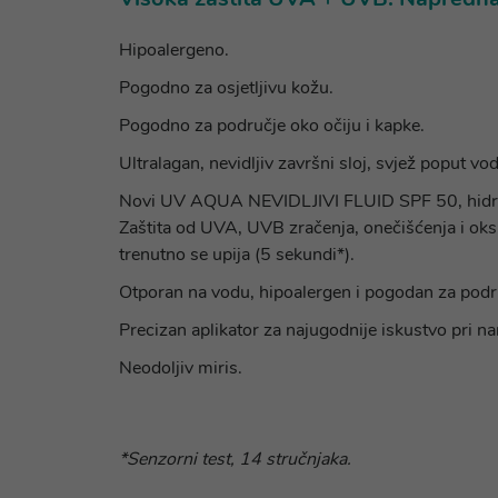
Hipoalergeno.
Pogodno za osjetljivu kožu.
Pogodno za područje oko očiju i kapke.
Ultralagan, nevidljiv završni sloj, svjež poput vod
Novi UV AQUA NEVIDLJIVI FLUID SPF 50, hidracijsk
Zaštita od UVA, UVB zračenja, onečišćenja i oksid
trenutno se upija (5 sekundi*).
Otporan na vodu, hipoalergen i pogodan za podru
Precizan aplikator za najugodnije iskustvo pri n
Neodoljiv miris.
*Senzorni test, 14 stručnjaka.