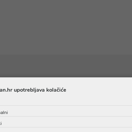
Sastojci
an.hr upotrebljava kolačiće
• DIISOPROPYL SEBACATE • DICAPRYLYL CARBONATE • 
alni
L METHOXYDIBENZOYLMETHANE • ISOPROPYL MYRISTATE • 
TYL PHOSPHATE • COPERNICIA CERIFERA CERA / CARNAU
i
NZOATE • GLYCERYL STEARATE • PEG-100 STEARATE • 