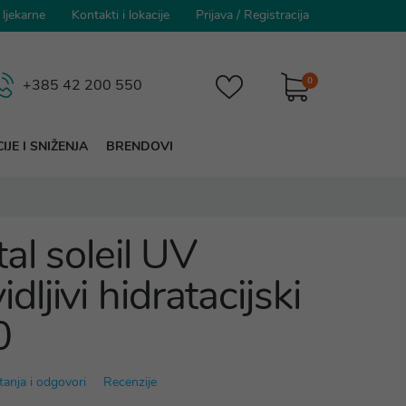
 ljekarne
Kontakti i lokacije
Prijava
/
Registracija
0
+385 42 200 550
IJE I SNIŽENJA
BRENDOVI
al soleil UV
jivi hidratacijski
0
tanja i odgovori
Recenzije