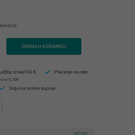
 PROMO30
DODAJ U KOŠARICU
rudžbe iznad 50 €
Plaćanje na rate
eć od 5,30€
Sigurna online kupnja
VICHY