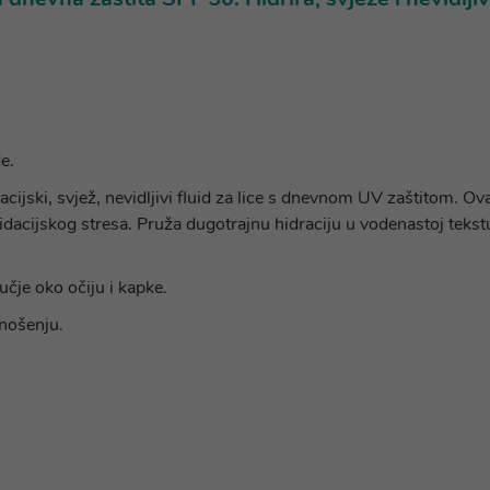
e.
i, svjež, nevidljivi fluid za lice s dnevnom UV zaštitom. Ovaj 
acijskog stresa. Pruža dugotrajnu hidraciju u vodenastoj tekstur
čje oko očiju i kapke.
anošenju.