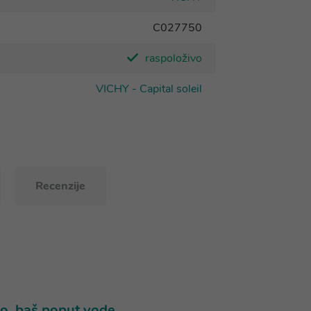
C027750
raspoloživo
VICHY - Capital soleil
Recenzije
vo, baš poput vode.