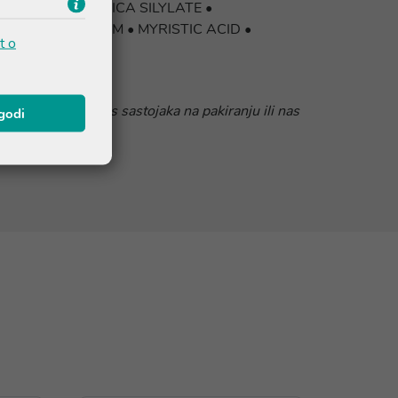
HENESIN • SILICA SILYLATE •
• XANTHAN GUM • MYRISTIC ACID •
t o
 da pročitate popis sastojaka na pakiranju ili nas
agodi