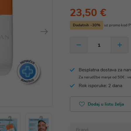
23,50 €
Dodatnih -30%
uz promo kod
Besplatna dostava za na
Za narudžbe manje od 50€ : v
Rok isporuke: 2 dana
Dodaj u listu želja
Brand