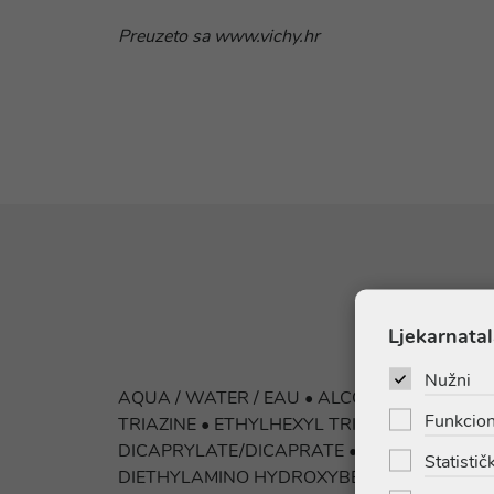
Preuzeto sa www.vichy.hr
Ljekarnatal
Nužni
AQUA / WATER / EAU • ALCOHOL DENAT. 
Funkcion
TRIAZINE • ETHYLHEXYL TRIAZONE • BUTY
DICAPRYLATE/DICAPRATE • POTASSIUM CE
Statističk
DIETHYLAMINO HYDROXYBENZOYL HEXYL BE