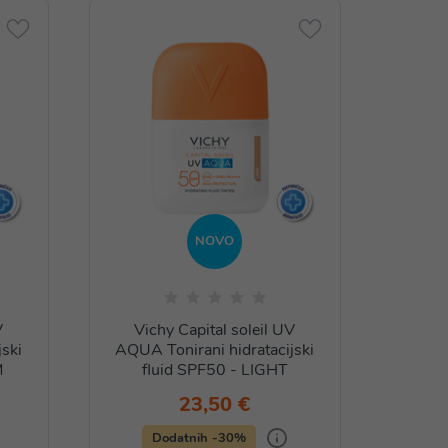
NOVO
V
Vichy Capital soleil UV
Vic
ski
AQUA Tonirani hidratacijski
AQUA 
M
fluid SPF50 - LIGHT
23,50 €
Dodatnih -30%