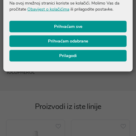
Sastojci
Na ovoj mrežnoj stranici koriste se kolačići. Molimo Vas da
pročitate
Obavijest o kolačićima
ili prilagodite postavke.
RICINUS COMMUNIS OIL / CASTOR SEED OIL, ISOPROPYL
PALMITATE, SYNTHETIC WAX, ISOHEXADECANE, C12-15
Prihvaćam sve
ALKYL BENZOATE, ETHYLHEXYL SALICYLATE, OZOKERITE,
BUTYL METHOXYDIBENZOYLMETHANE, OCTOCRYLENE,
Prihvaćam odabrane
ETHYLHEXYL TRIAZONE, BIS-ETHYLHEXYLOXYPHENOL
METHOXYPHENYL TRIAZINE, DROMETRIZOLE TRISILOXANE,
THEOBROMA CACAO SEED BUTTER / COCOA SEED BUTTER,
Prilagodi
BUTYROSPERMUM PARKII BUTTER / SHEA BUTTER, CI 77492
/ IRON OXIDES, CI 77491, CI 77891 / TITANIUM DIOXIDE,
TOCOPHEROL
Proizvodi iz iste linije