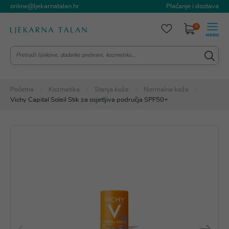
online@ljekarnatalan.hr
Plaćanje i dostava
0
Početna
Kozmetika
Stanja kože
Normalna koža
Vichy Capital Soleil Stik za osjetljiva područja SPF50+