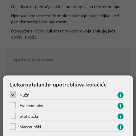
Osjetljiva su područja zaštićena od opeklina i fotostarenja.
Njegova hipoalergena formula ispitana je na osjetljivoj koži
pod dermatološkim nadzorom.
Obogaćena Vichy vulkanskom vodom koja smiruje, jača i
obnavlja kožu.
Upute o proizvodu
Pitanja i odgovori
Ljekarnatalan.hr upotrebljava kolačiće
Nužni
Recenzije
Funkcionalni
Statistički
Marketinški