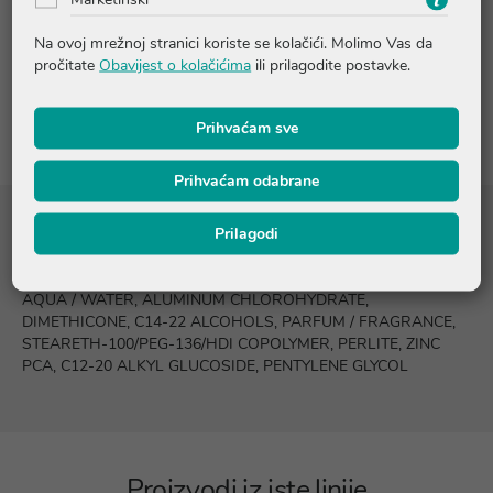
Pitanja i odgovori
Na ovoj mrežnoj stranici koriste se kolačići. Molimo Vas da
pročitate
Obavijest o kolačićima
ili prilagodite postavke.
Recenzije
Prihvaćam sve
Prihvaćam odabrane
Prilagodi
Sastojci
AQUA / WATER, ALUMINUM CHLOROHYDRATE,
DIMETHICONE, C14-22 ALCOHOLS, PARFUM / FRAGRANCE,
STEARETH-100/PEG-136/HDI COPOLYMER, PERLITE, ZINC
PCA, C12-20 ALKYL GLUCOSIDE, PENTYLENE GLYCOL
Proizvodi iz iste linije