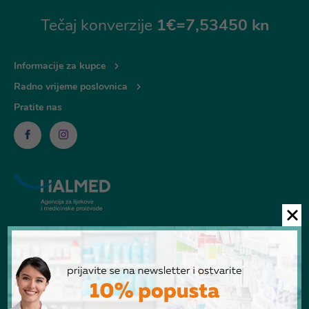
Tečaj konverzije
1€=7,53450 kn
Informacije za kupce
Radno vrijeme poslovnica
Pratite nas
© Ljekarna Talan 2026