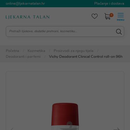
online@ljekarnatalan.hr
Plaćanje i dostava
0
Početna
Kozmetika
Proizvodi za njegu tijela
Deodoranti i parfemi
Vichy Deodorant Clinical Control roll-on 96h