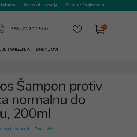
 ljekarne
Kontakti i lokacije
Prijava
/
Registracija
0
+385 42 200 550
IJE I SNIŽENJA
BRENDOVI
os Šampon protiv
za normalnu do
u, 200ml
tanja i odgovori
Recenzije