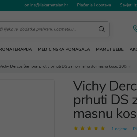
online@ljekarnatalan.hr
Plaćanje i dostava
Savjeti iz
ROMATERAPIJA
MEDICINSKA POMAGALA
MAME I BEBE
AKC
Vichy Dercos Šampon protiv prhuti DS za normalnu do masnu kosu, 200ml
Vichy Derc
prhuti DS 
masnu kos
1 ocjena
Pi