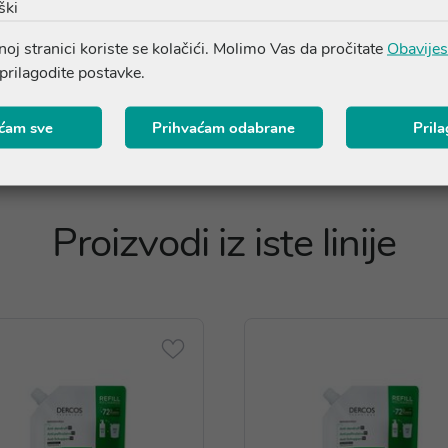
ški
SODIUM HYDROXIDE - TOCOPHERYL ACETATE - PARFUM /
oj stranici koriste se kolačići. Molimo Vas da pročitate
Obavijes
 prilagodite postavke.
ćam sve
Prihvaćam odabrane
Pril
Proizvodi iz iste linije