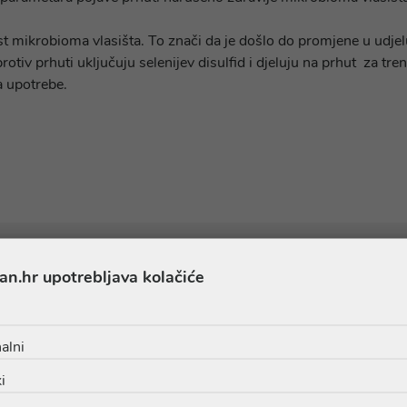
t mikrobioma vlasišta. To znači da je došlo do promjene u udje
tiv prhuti uključuju selenijev disulfid i djeluju na prhut za t
a upotrebe.
an.hr upotrebljava kolačiće
Sastojci
alni
i
- GLYCOL DISTEARATE - COCO-BETAINE - GLYCERIN - DIM
ITRIC ACID - MENTHOL - 2-OLEAMIDO-1,3-OCTADECANEDIOL 