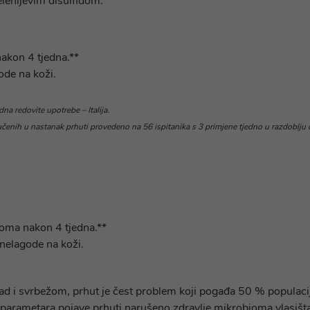
lenijevim disulfidom.
akon 4 tjedna.**
ode na koži.
na redovite upotrebe – Italija.
učenih u nastanak prhuti provedeno na 56 ispitanika s 3 primjene tjedno u razdoblju 
oma nakon 4 tjedna.**
 nelagode na koži.
ad i svrbežom, prhut je čest problem koji pogađa 50 % populaci
ih parametara pojave prhuti narušeno zdravlje mikrobioma vlasišt