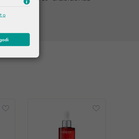
 FRAGRANCE
t o
agodi