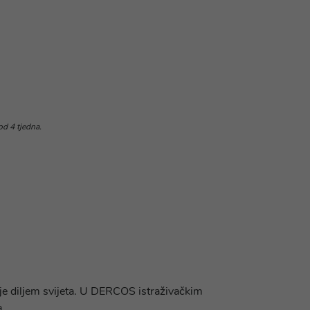
od 4 tjedna.
je diljem svijeta. U DERCOS istraživačkim
a.