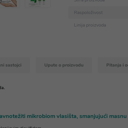
Šifra proizvoda
Raspoloživost
Linija proizvoda
ni sastojci
Upute o proizvodu
Pitanja i 
da.
vnotežiti mikrobiom vlasišta, smanjujući masnu p