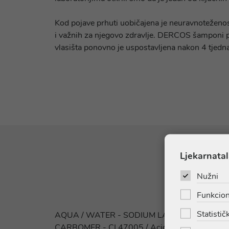
Kod pojave prhuti uobičajena je neuravnoteženos
i važnih za njegovo zdravlje. DERCOS šamponi pro
vlasišta ponovno je uspostavljena nakon 4 tjedn
Ljekarnatal
Nužni
Funkcion
Statističk
AQUA / WATER - SODIUM LAURETH SULFATE 
CARBOMER - CI 47005 / Acid Yellow 3 - C