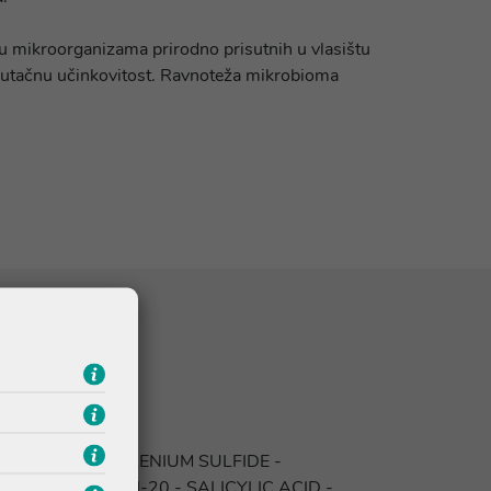
lu mikroorganizama prirodno prisutnih u vlasištu
renutačnu učinkovitost. Ravnoteža mikrobioma
ETHICONE - SELENIUM SULFIDE -
- PPG-5-CETETH-20 - SALICYLIC ACID -