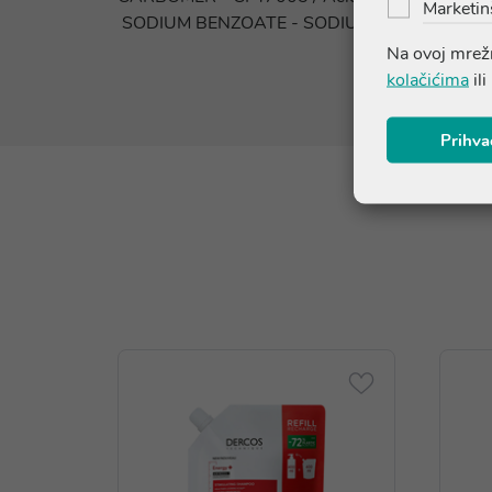
Marketin
SODIUM BENZOATE - SODIUM CHLORIDE - 
Na ovoj mrežn
kolačićima
ili
Prihva