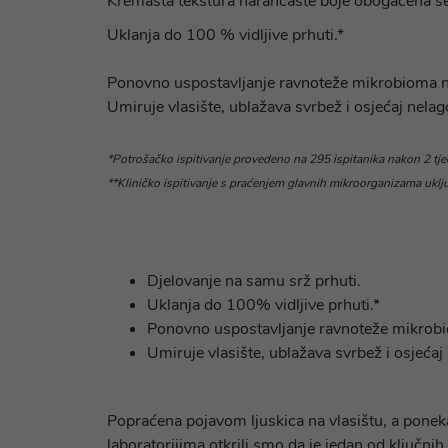
Kremasta tekstura narančaste boje obogaćena se
Uklanja do 100 % vidljive prhuti.*
Ponovno uspostavljanje ravnoteže mikrobioma n
Umiruje vlasište, ublažava svrbež i osjećaj nelag
*Potrošačko ispitivanje provedeno na 295 ispitanika nakon 2 tjed
**Kliničko ispitivanje s praćenjem glavnih mikroorganizama uklj
Djelovanje na samu srž prhuti.
Uklanja do 100% vidljive prhuti.*
Ponovno uspostavljanje ravnoteže mikrobi
Umiruje vlasište, ublažava svrbež i osjećaj
Popraćena pojavom ljuskica na vlasištu, a ponek
laboratorijima otkrili smo da je jedan od ključn