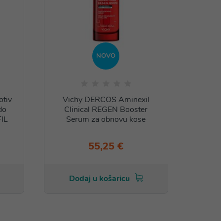
NOVO
otiv
Vichy DERCOS Aminexil
Vichy
do
Clinical REGEN Booster
rege
IL
Serum za obnovu kose
55,25 €
Dodaj u košaricu
Do