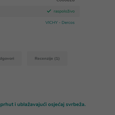
C000828
raspoloživo
VICHY - Dercos
odgovori
Recenzije (1)
rhut i ublažavajući osjećaj svrbeža.