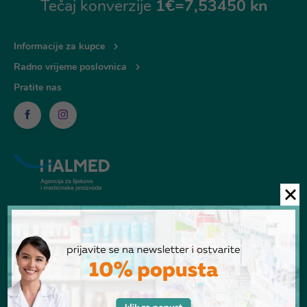
Tečaj konverzije
1€=7,53450 kn
Informacije za kupce
Radno vrijeme poslovnica
Pratite nas
© Ljekarna Talan 2026