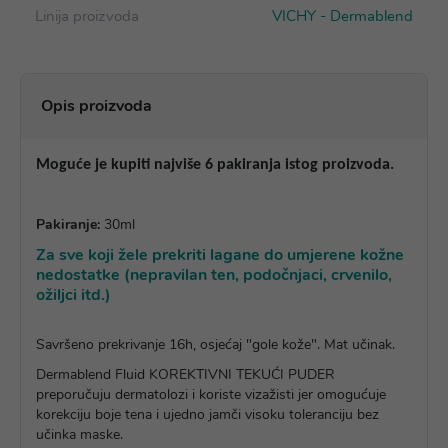
Linija proizvoda
VICHY - Dermablend
Opis proizvoda
Moguće je kupiti najviše 6 pakiranja istog proizvoda.
Pakiranje:
30ml
Za sve koji žele prekriti lagane do umjerene kožne
nedostatke (nepravilan ten, podočnjaci, crvenilo,
ožiljci itd.)
Savršeno prekrivanje 16h, osjećaj "gole kože". Mat učinak.
Dermablend Fluid KOREKTIVNI TEKUĆI PUDER
preporučuju dermatolozi i koriste vizažisti jer omogućuje
korekciju boje tena i ujedno jamči visoku toleranciju bez
učinka maske.