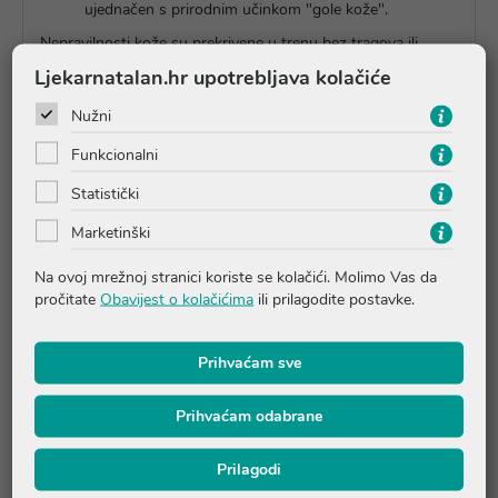
ujednačen s prirodnim učinkom "gole kože".
Nepravilnosti kože su prekrivene u trenu bez tragova ili
grudica. Ten je ravnomjeran i sjajan, koža je elastična i
Ljekarnatalan.hr upotrebljava kolačiće
izgleda prirodno, prati je osjećaj ugode. Bez efekta maske.
Nužni
Njegova hipoalergena formula visoke tolerancije ispitana je
pod dermatološkim nadzorom na osjetljivoj koži.
Funkcionalni
Nekomedogeno, SPF 28.
Statistički
24-satna hidratacija.
Marketinški
Na ovoj mrežnoj stranici koriste se kolačići. Molimo Vas da
Upute o proizvodu
pročitate
Obavijest o kolačićima
ili prilagodite postavke.
Prihvaćam sve
Pitanja i odgovori
Prihvaćam odabrane
Recenzije (3)
Prilagodi