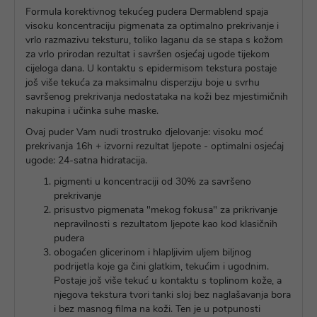
Formula korektivnog tekućeg pudera Dermablend spaja
visoku koncentraciju pigmenata za optimalno prekrivanje i
vrlo razmazivu teksturu, toliko laganu da se stapa s kožom
za vrlo prirodan rezultat i savršen osjećaj ugode tijekom
cijeloga dana. U kontaktu s epidermisom tekstura postaje
još više tekuća za maksimalnu disperziju boje u svrhu
savršenog prekrivanja nedostataka na koži bez mjestimičnih
nakupina i učinka suhe maske.
Ovaj puder Vam nudi trostruko djelovanje: visoku moć
prekrivanja 16h + izvorni rezultat ljepote - optimalni osjećaj
ugode: 24-satna hidratacija.
pigmenti u koncentraciji od 30% za savršeno
prekrivanje
prisustvo pigmenata "mekog fokusa" za prikrivanje
nepravilnosti s rezultatom ljepote kao kod klasičnih
pudera
obogaćen glicerinom i hlapljivim uljem biljnog
podrijetla koje ga čini glatkim, tekućim i ugodnim.
Postaje još više tekuć u kontaktu s toplinom kože, a
njegova tekstura tvori tanki sloj bez naglašavanja bora
i bez masnog filma na koži. Ten je u potpunosti