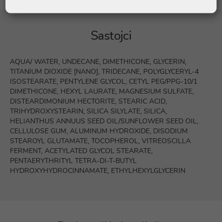
Sastojci
AQUA/ WATER, UNDECANE, DIMETHICONE, GLYCERIN,
TITANIUM DIOXIDE [NANO], TRIDECANE, POLYGLYCERYL-4
ISOSTEARATE, PENTYLENE GLYCOL, CETYL PEG/PPG-10/1
DIMETHICONE, HEXYL LAURATE, MAGNESIUM SULFATE,
DISTEARDIMONIUM HECTORITE, STEARIC ACID,
TRIHYDROXYSTEARIN, SILICA SILYLATE, SILICA,
HELIANTHUS ANNUUS SEED OIL/SUNFLOWER SEED OIL,
CELLULOSE GUM, ALUMINUM HYDROXIDE, DISODIUM
STEAROYL GLUTAMATE, TOCOPHEROL, VITREOSCILLA
FERMENT, ACETYLATED GLYCOL STEARATE,
PENTAERYTHRITYL TETRA-DI-T-BUTYL
HYDROXYHYDROCINNAMATE, ETHYLHEXYLGLYCERIN