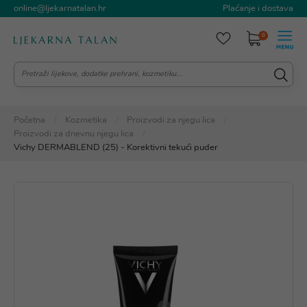
online@ljekarnatalan.hr
Plaćanje i dostava
0
Početna
Kozmetika
Proizvodi za njegu lica
Proizvodi za dnevnu njegu lica
Vichy DERMABLEND (25) - Korektivni tekući puder