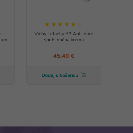
(1)
n
Vichy Liftactiv B3 Anti-dark
Vic
erum
spots noćna krema
Speci
45,40 €
Dodaj u košaricu
Do