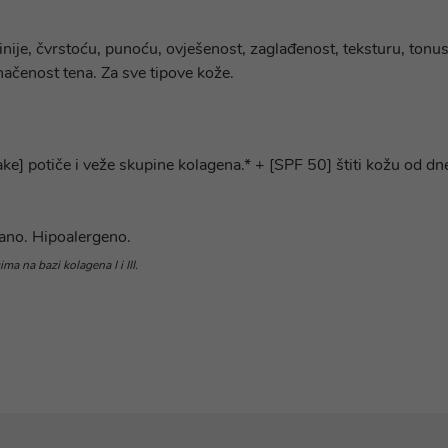
linije, čvrstoću, punoću, ovješenost, zaglađenost, teksturu, ton
dnačenost tena. Za sve tipove kože.
] potiče i veže skupine kolagena.* + [SPF 50] štiti kožu od dn
rano. Hipoalergeno.
ma na bazi kolagena I i III.