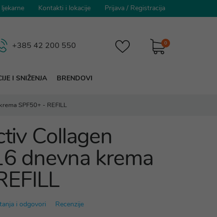
 ljekarne
Kontakti i lokacije
Prijava
/
Registracija
0
+385 42 200 550
IJE I SNIŽENJA
BRENDOVI
na krema SPF50+ - REFILL
ctiv Collagen
 16 dnevna krema
REFILL
tanja i odgovori
Recenzije