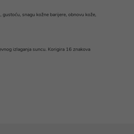
us, gustoću, snagu kožne barijere, obnovu kože,
evnog izlaganja suncu. Korigira 16 znakova