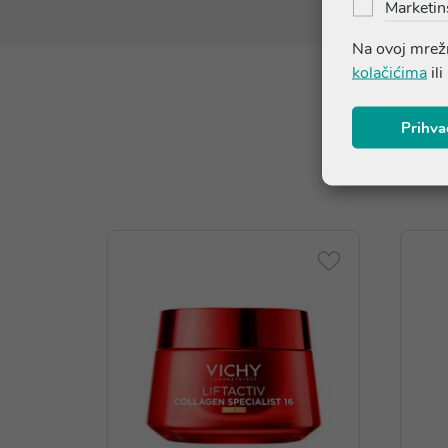
Marketin
Na ovoj mrežn
kolačićima
ili
Prihva