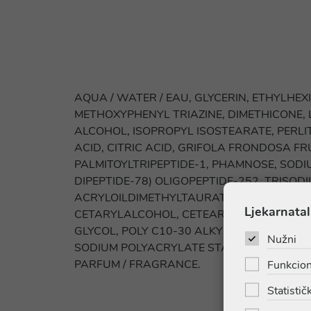
AQUA / WATER / EAU, GLYCERIN, ETHYLHE
METHOXYPHENYL TRIAZINE, DIMETHICONE,
ALCOHOL, ISOPROPYL ISOSTEARATE, PERL
ACID, CITRIC ACID, GRIFOLA FRONDOSA 
PALMITOYLTRIPEPTIDE-1, PHAMNOSE, SOD
DIPEPTIDE-78) OLIGOPEPTIDE-252, TRISO
ACRYLOILDIMETHYLTAURATE COPOLYMER, 
Ljekarnatal
CETARYLALCOHOL, CETEARYL GLUCOSIDE, I
GLYCOL, POLY C10-30 ALKYL ACRYLATE, P
Nužni
SODIUM POLYACRYLATE STARCH, SODIUM STE
PARFUM / FRAGRANCE.
Funkcion
Statističk