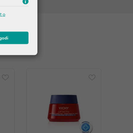
t o
agodi