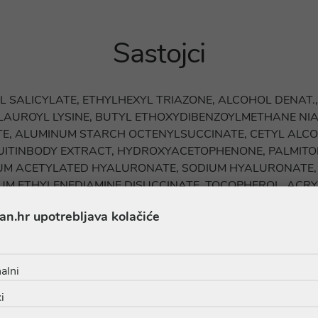
Sastojci
XIL SALICYLATE, ETHYLHEXYL TRIAZONE, ALCOHOL DENAT
 LAUROYL LYSINE, BUTYL ETHOXYDIBENZOYLMETHANE NI
ITE, ALUMINUM STARCH OCTENYLSUCCINATE, CETYL ALCO
FRUITINBODY EXTRACT, HYDROXYACETOPHENONE, PALMITO
IUM ACETYLATED HYALURONATE, SODIUM HYALURONATE, 
DIUM ETHYLENEDIAMINE DISUCCINATE, TOCOPHEROL, ACR
AMMONIUM POLYACRYLOVLDMETHIL TAURATE, BUTYLENE 
an.hr upotrebljava kolačiće
SOHEXADECANE, MALTODEX-TRIN, MYRISTICACID, PALMITI
OLYSORBATE 20, POLYSORBATE 80, SODIUM CHLORIDE, S
AROYL GLUTAMATE, SORBITAN OLEATE, STEARIC ACID, CI 
alni
i