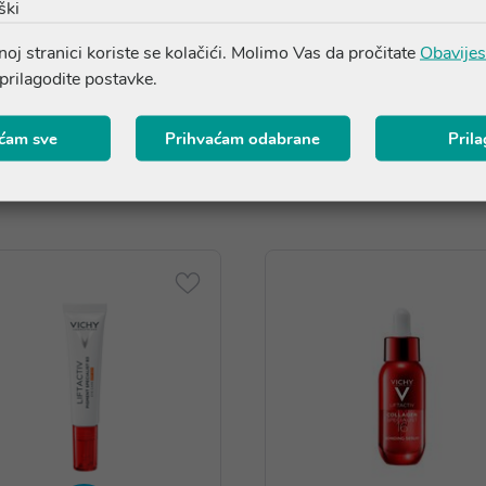
ški
oj stranici koriste se kolačići. Molimo Vas da pročitate
Obavijes
 prilagodite postavke.
ćam sve
Prihvaćam odabrane
Pril
Proizvodi iz iste linije