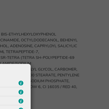
., BIS-ETHYLHEXYLOXYPHENOL
ACINAMIDE, OCTYLDODECANOL, BEHENYL
HOL, ADENOSINE, CAPRYLOYL SALICYLIC
ML TETRAPEPTIDE-7,
SR-TETRA (TETRA SH-POLYPEPTIDE-69
YLAMIDE/SODIUM
GLYCOL, CAPRYLYL GLYCOL, CARBOMER,
C ACID, PEG- 100 STEARATE, PENTYLENE
ODIUM LACTATE, SODIUM PHOSPHATE,
15985 / YELLOW 6, CI 16035 / RED 40,