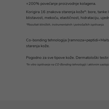
+200% povećanje proizvodnje kolagena.
Korigira 16 znakova starenja kože*: bore, tanke 
blistavost, mekoću, elastičnost, hidrataciju, uje
*Rezultati kliničkih, instrumentalnih i potrošačkih ispitivanja.
Co-bonding tehnologija [ramnoza+peptidi+Maitake
starenja kože.
Pogodno za sve tipove kože. Dermatološki testi
*In vitro ispitivanje na CO-Bonding tehnologiji i aktivnim sastojci