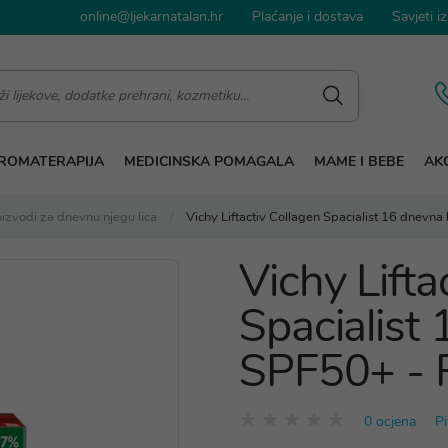
online@ljekarnatalan.hr
Plaćanje i dostava
Savjeti iz
ROMATERAPIJA
MEDICINSKA POMAGALA
MAME I BEBE
AKC
izvodi za dnevnu njegu lica
Vichy Liftactiv Collagen Spacialist 16 dnev
Vichy Lifta
Spacialist
SPF50+ - 
0 ocjena
Pi