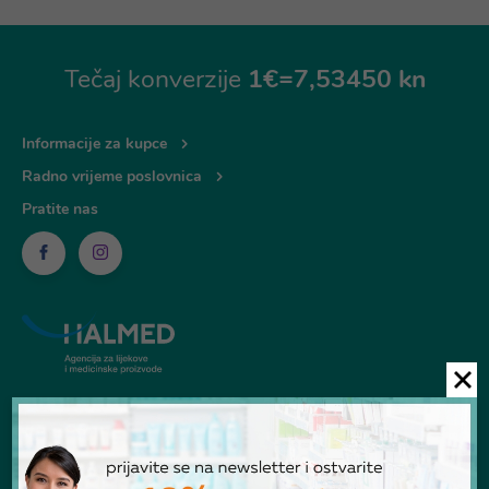
Tečaj konverzije
1€=7,53450 kn
Informacije za kupce
Radno vrijeme poslovnica
Pratite nas
© Ljekarna Talan 2026