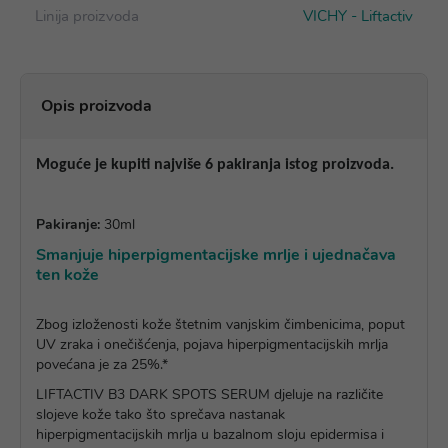
Linija proizvoda
VICHY - Liftactiv
Opis proizvoda
Moguće je kupiti najviše 6 pakiranja istog proizvoda.
Pakiranje:
30ml
Smanjuje hiperpigmentacijske mrlje i ujednačava
ten kože
Zbog izloženosti kože štetnim vanjskim čimbenicima, poput
UV zraka i onečišćenja, pojava hiperpigmentacijskih mrlja
povećana je za 25%.*
LIFTACTIV B3 DARK SPOTS SERUM djeluje na različite
slojeve kože tako što sprečava nastanak
hiperpigmentacijskih mrlja u bazalnom sloju epidermisa i