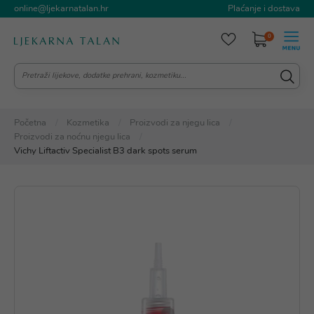
online@ljekarnatalan.hr
Plaćanje i dostava
0
Početna
Kozmetika
Proizvodi za njegu lica
Proizvodi za noćnu njegu lica
Vichy Liftactiv Specialist B3 dark spots serum