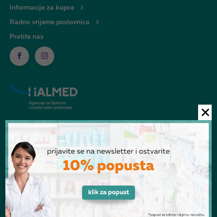
Informacije za kupce
Radno vrijeme poslovnica
Pratite nas
© Ljekarna Talan 2026
POGLEDANI PROIZVODI