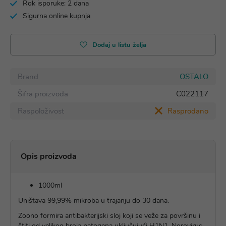
Rok isporuke: 2 dana
Sigurna online kupnja
Dodaj u listu želja
Brand
OSTALO
Šifra proizvoda
C022117
Raspoloživost
Rasprodano
Opis proizvoda
1000ml
Uništava 99,99% mikroba u trajanju do 30 dana.
Zoono formira antibakterijski sloj koji se veže za površinu i
štiti od velikog broja patogena uključujući H1N1, Norovirus,