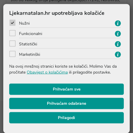
E coli, MRSA, salmonele, plijesni, gljivica i algi. Zoono nije
toksičan i ekološki je prihvatljiv. Idealan za zaštitu podova,
Ljekarnatalan.hr upotrebljava kolačiće
kuhinja i svih površina gdje se bakterije mogu pojaviti.
Nužni
Funkcionalni
Upute o proizvodu
Statistički
Marketinški
Pitanja i odgovori
Na ovoj mrežnoj stranici koriste se kolačići. Molimo Vas da
pročitate
Obavijest o kolačićima
ili prilagodite postavke.
Recenzije
Prihvaćam sve
Prihvaćam odabrane
Sastojci
Prilagodi
kvarterni amonijev spoj <0,5%