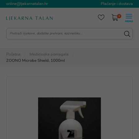
online@ljekarnatalan.hr
Plaćanje i dostava
0
Početna
Medicinska pomagala
ZOONO Microbe Shield, 1000ml