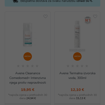
.
Besplatna dostava za svaku narudžbu
iznad 50 €
AKCIJA
AKCIJA
Avene Cleanance
Avene Termalna izvorska
Comedomed+ Intenzivna
voda, 300ml
njega protiv nepravilnosti
19,95 €
12,10 €
*najniža cijena u prethodnih 30
*najniža cijena u prethodnih 30
dana
24,94 €
dana
15,13 €