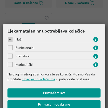
Dodaj u košaricu
Dodaj u košaricu
Ljekarnatalan.hr upotrebljava kolačiće
Nužni
Funkcionalni
Statistički
AKCIJA
Marketinški
Na ovoj mrežnoj stranici koriste se kolačići. Molimo Vas da
Avene Cleanance gel za
pročitate
Obavijest o kolačićima
ili prilagodite postavke.
čišćenje, 200ml
12,75 €
Prihvaćam sve
*najniža cijena u prethodnih 30
dana
15,94 €
Prihvaćam odabrane
Dodaj u košaricu