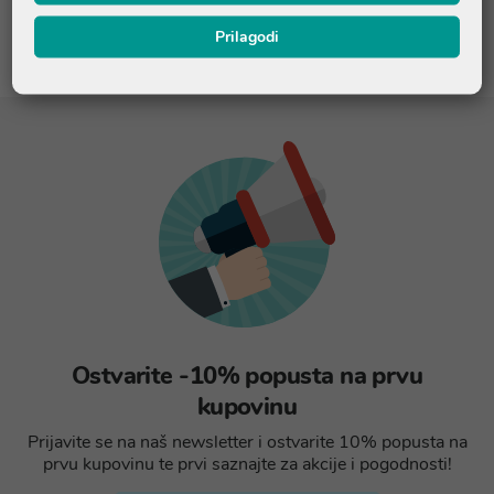
Prilagodi
Ostvarite -10% popusta na prvu
kupovinu
Prijavite se na naš newsletter i ostvarite 10% popusta na
prvu kupovinu te prvi saznajte za akcije i pogodnosti!