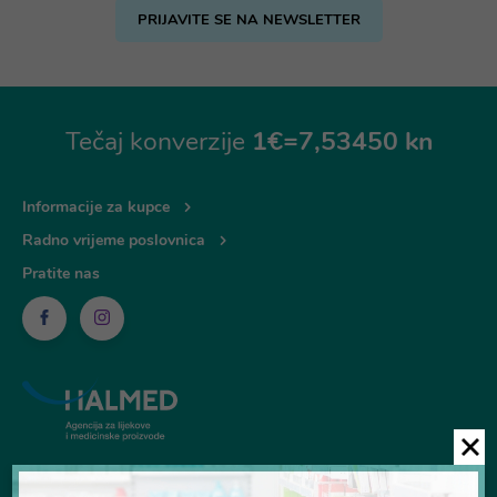
PRIJAVITE SE NA NEWSLETTER
Tečaj konverzije
1€=7,53450 kn
Informacije za kupce
Radno vrijeme poslovnica
Pratite nas