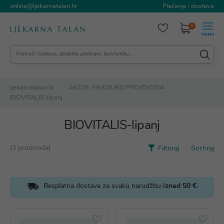
online@ljekarnatalan.hr
Plaćanje i dostava
0
ljekarnatalan.hr
AKCIJE-NEKOLIKO PROIZVODA
BIOVITALIS-lipanj
BIOVITALIS-lipanj
(3 proizvoda)
Filtriraj
Sortiraj
.
Besplatna dostava za svaku narudžbu
iznad 50 €