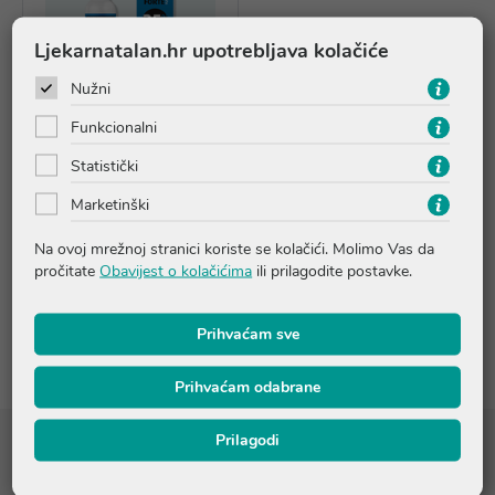
Ljekarnatalan.hr upotrebljava kolačiće
Nužni
Funkcionalni
Statistički
Biovitalis Magnezij FORTE
Marketinški
ulje
Na ovoj mrežnoj stranici koriste se kolačići. Molimo Vas da
17,39 €
pročitate
Obavijest o kolačićima
ili prilagodite postavke.
Dodaj u košaricu
Prihvaćam sve
Prihvaćam odabrane
Prilagodi