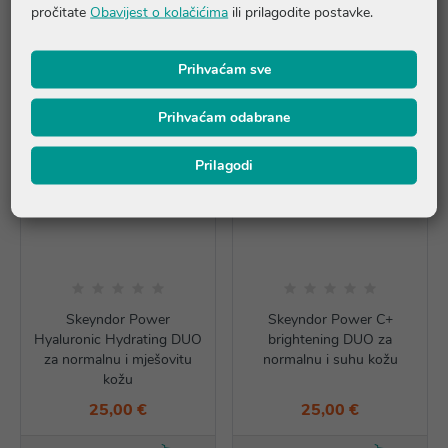
pročitate
Obavijest o kolačićima
ili prilagodite postavke.
Dodaj u košaricu
Dodaj u košaricu
Prihvaćam sve
Prihvaćam odabrane
Prilagodi
Skeyndor Power
Skeyndor Power C+
Hyaluronic Hydrating DUO
brightening DUO za
za normalnu i mješovitu
normalnu i suhu kožu
kožu
25,00 €
25,00 €