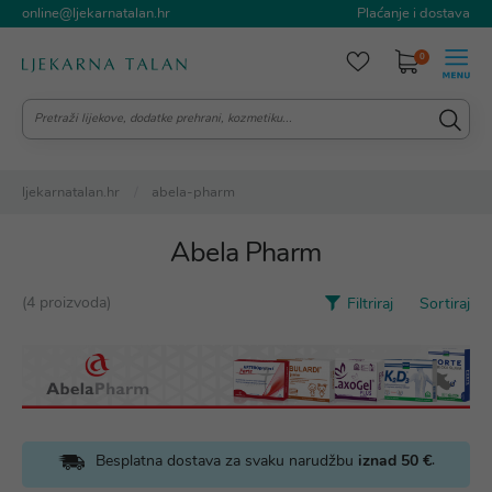
online@ljekarnatalan.hr
Plaćanje i dostava
0
ljekarnatalan.hr
abela-pharm
Abela Pharm
(4 proizvoda)
Filtriraj
Sortiraj
.
Besplatna dostava za svaku narudžbu
iznad 50 €