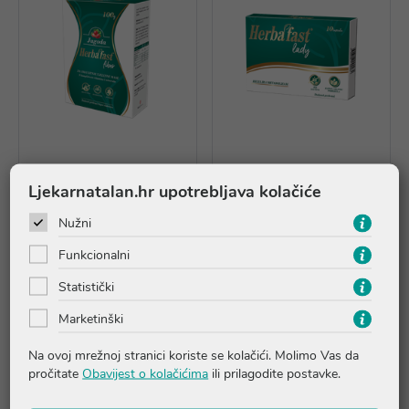
Ljekarnatalan.hr upotrebljava kolačiće
Herbafast fiber JAGODA,
Herbafast Lady, dodatak
Nužni
dodatak prehrani
prehrani
Funkcionalni
16,86 €
20,23 €
Statistički
Rasprodano
Dodaj u košaricu
Marketinški
Abela Pharm d.o.o. je poduzeće za razvoj i proizvodnju
Na ovoj mrežnoj stranici koriste se kolačići. Molimo Vas da
farmaceutskih proizvoda visoke kvalitete. Poduzeće proizvodi
pročitate
Obavijest o kolačićima
ili prilagodite postavke.
potpuno prirodne dijetetske suplemente koji su namijenjeni
zdravlju cijele obitelji. Svi Abela Pharm proizvodi inovativne su