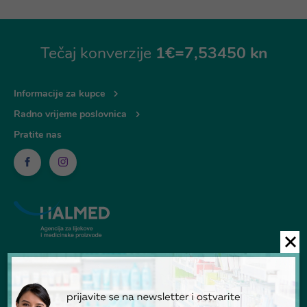
Tečaj konverzije
1€=7,53450 kn
Informacije za kupce
Radno vrijeme poslovnica
Pratite nas