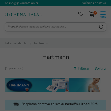
online@ljekarnatalan.hr
Plaćanje i dostava
0
ljekarnatalan.hr
hartmann
Hartmann
(1 proizvod)
Filtriraj
Sortiraj
.
Besplatna dostava za svaku narudžbu
iznad 50 €