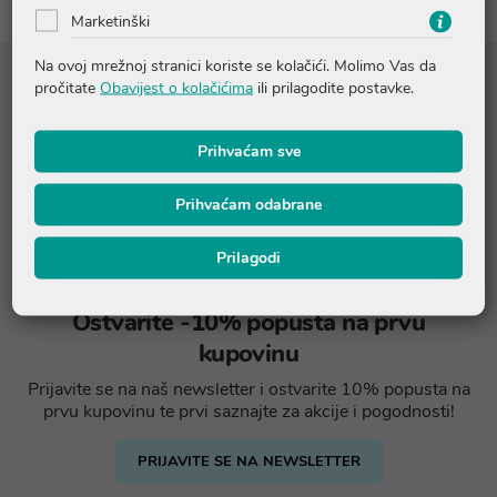
Marketinški
Na ovoj mrežnoj stranici koriste se kolačići. Molimo Vas da
pročitate
Obavijest o kolačićima
ili prilagodite postavke.
Prihvaćam sve
Prihvaćam odabrane
Prilagodi
Ostvarite -10% popusta na prvu
kupovinu
Prijavite se na naš newsletter i ostvarite 10% popusta na
prvu kupovinu te prvi saznajte za akcije i pogodnosti!
PRIJAVITE SE NA NEWSLETTER