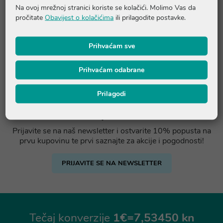
Na ovoj mrežnoj stranici koriste se kolačići. Molimo Vas da
pročitate
Obavijest o kolačićima
ili prilagodite postavke.
Prihvaćam sve
Prihvaćam odabrane
Prilagodi
Ostvarite -10% popusta na prvu
kupovinu
Prijavite se na naš newsletter i ostvarite 10% popusta na
prvu kupovinu te prvi saznajte za akcije i pogodnosti!
PRIJAVITE SE NA NEWSLETTER
Tečaj konverzije
1€=7,53450 kn