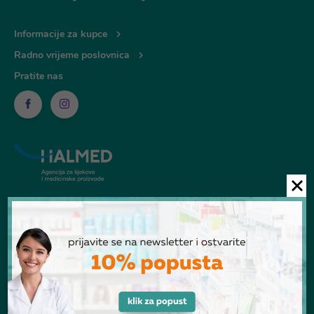
Informacije za kupce
Radno vrijeme poslovnica
Pratite nas
© Ljekarna Talan 2026