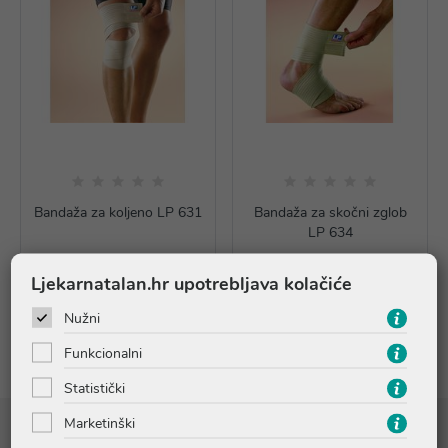
Bandaža za koljeno LP 631
Bandaža za skočni zglob
LP 634
18,11 €
11,76 €
Ljekarnatalan.hr upotrebljava kolačiće
Rasprodano
Dodaj u košaricu
Nužni
Funkcionalni
Statistički
Marketinški