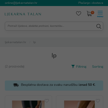
online@ljekarnatalan.hr
Plaćanje i dostava
0
ljekarnatalan.hr
lp
lp
(2 proizvoda)
Filtriraj
Sortiraj
.
Besplatna dostava za svaku narudžbu
iznad 50 €