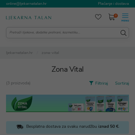
online@ljekarnatalan.hr
Plaćanje i dostava
0
ljekarnatalan.hr
zona-vital
Zona Vital
(3 proizvoda)
Filtriraj
Sortiraj
.
Besplatna dostava za svaku narudžbu
iznad 50 €