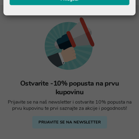
Ostvarite -10% popusta na prvu
kupovinu
Prijavite se na naš newsletter i ostvarite 10% popusta na
prvu kupovinu te prvi saznajte za akcije i pogodnosti!
PRIJAVITE SE NA NEWSLETTER