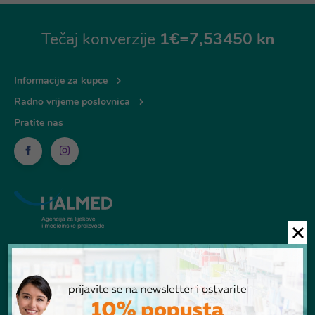
Tečaj konverzije
1€=7,53450 kn
Informacije za kupce
Radno vrijeme poslovnica
Pratite nas
© Ljekarna Talan 2026