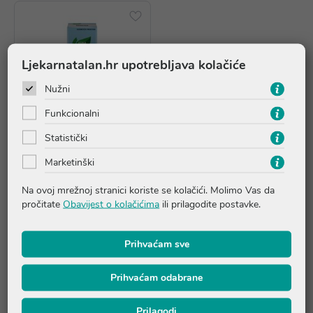
Ljekarnatalan.hr upotrebljava kolačiće
Nužni
Funkcionalni
Statistički
AKCIJA
Marketinški
Zona Vital Natura family gel
Na ovoj mrežnoj stranici koriste se kolačići. Molimo Vas da
pročitate
Obavijest o kolačićima
ili prilagodite postavke.
5,91 €
*najniža cijena u prethodnih 30
dana
5,91 €
Prihvaćam sve
Dodaj u košaricu
Prihvaćam odabrane
Prilagodi