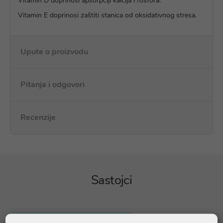
Vitamin D doprinosi apsorpciji kalcija i fosfora.
Vitamin E doprinosi zaštiti stanica od oksidativnog stresa.
Upute o proizvodu
Pitanja i odgovori
Recenzije
Sastojci
Sastojci u preporučenoj dnevnoj
Količina; % PU*