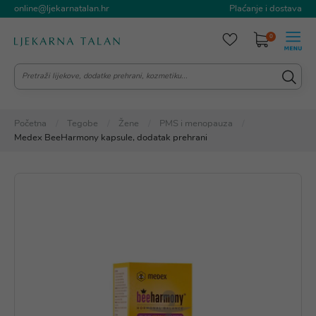
online@ljekarnatalan.hr
Plaćanje i dostava
0
Početna
Tegobe
Žene
PMS i menopauza
Medex BeeHarmony kapsule, dodatak prehrani