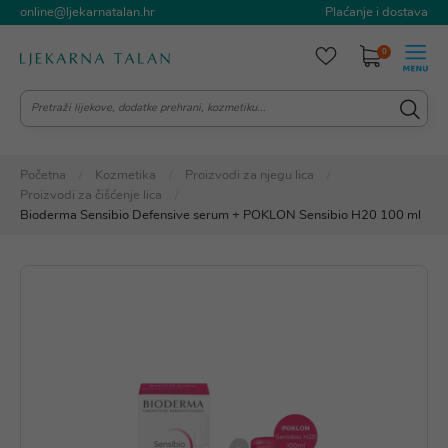
online@ljekarnatalan.hr
Plaćanje i dostava
0
Početna
Kozmetika
Proizvodi za njegu lica
Proizvodi za čišćenje lica
Bioderma Sensibio Defensive serum + POKLON Sensibio H20 100 ml