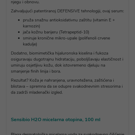
njegu i obnovu.
Zahvaljujući patentiranoj DEFENSIVE tehnologiji, ovaj serum:
pruža snažnu antioksidativnu zaštitu (vitamin E +
karnozin)
jača kožnu barijeru (Tetrapeptid-10)
smiruje kronične mikro-upale (polifenoli crvene
kadulje)
Dodatno, biomimetička hijaluronska kiselina i fukoza
osiguravaju dugotrajnu hidrataciju, poboljšavaju elastičnost i
umiruju osjetljivu kožu, dok istovremeno djeluju na
smanjenje finih linija i bora.
Rezultat? Koža je nahranjena, uravnotežena, zaštićena i
blistava – spremna da se odupre svakodnevnim stresorima i
da zadrži mladenački izgled.
Sensibio H2O micelarna otopina, 100 ml
Blaga dermatološka micelarna voda za svakodnevno čišćenje