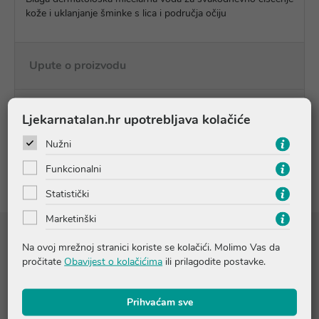
kože i uklanjanje šminke s lica i područja očiju
Upute o proizvodu
Pitanja i odgovori
Ljekarnatalan.hr upotrebljava kolačiće
Nužni
Recenzije
Funkcionalni
Statistički
Marketinški
Sastojci
Na ovoj mrežnoj stranici koriste se kolačići. Molimo Vas da
pročitate
Obavijest o kolačićima
ili prilagodite postavke.
Sensibio Defensive serum
Sastojci:
AQUA/WATER/EAU, GLYCERIN, BUTYLENE GLYCOL,
Prihvaćam sve
C15-19 ALKANE, SQUALANE, CELLULOSE, C20-22 ALKYL