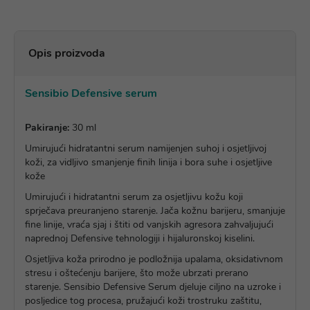
Opis proizvoda
Sensibio Defensive serum
Pakiranje:
30 ml
Umirujući hidratantni serum namijenjen suhoj i osjetljivoj
koži, za vidljivo smanjenje finih linija i bora suhe i osjetljive
kože
Umirujući i hidratantni serum za osjetljivu kožu koji
sprječava preuranjeno starenje. Jača kožnu barijeru, smanjuje
fine linije, vraća sjaj i štiti od vanjskih agresora zahvaljujući
naprednoj Defensive tehnologiji i hijaluronskoj kiselini.
Osjetljiva koža prirodno je podložnija upalama, oksidativnom
stresu i oštećenju barijere, što može ubrzati prerano
starenje. Sensibio Defensive Serum djeluje ciljno na uzroke i
posljedice tog procesa, pružajući koži trostruku zaštitu,