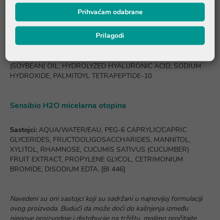
PHOSPHATE, C20-22 ALCOHOLS, PENTYLENE GLYCOL, 1,2-
Prihvaćam odabrane
HEXANEDIOL, CAPRYLYL GLYCOL, CARNOSINE,
POLYACRYLATE CROSSPOLYMER-6, MALTODEXTRIN,
Prilagodi
XANTHAN GUM, MANNITOL, XYLITOL, TOCOPHEROL, SALVIA
MILTIORRHIZA ROOT EXTRACT, RHAMNOSE,
BIOSACCHARIDE GUM-1, CITRIC ACID, GLYCINE SOJA
(SOYBEAN) OIL, HYDROLYZED HYALURONIC ACID, SODIUM
HYDROXIDE, PALMITOYL TETRAPEPTIDE-10
Sensibio H2O micelarna otopina
Sastojci:
AQUA/WATER/EAU, PEG-6 CAPRYLIC/CAPRIC
GLYCERIDES, FRUCTOOLIGOSACCHARIDES, MANNITOL,
XYLITOL, RHAMNOSE, CUCUMIS SATIVUS (CUCUMBER)
FRUIT EXTRACT, PROPYLENE GLYCOL, CETRIMONIUM
BROMIDE, DISODIUM EDTA. [BI 446]
Navedeni su oni sastojci koji su sadržani u najnovijoj formulaciji
ovog proizvoda. Budući da može doći do kašnjenja između
njegove proizvodnje i distribucije na tržištu, molimo pročitajte