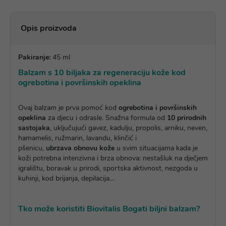
Opis proizvoda
Pakiranje:
45 ml
Balzam s 10 biljaka za regeneraciju kože kod
ogrebotina i površinskih opeklina
Ovaj balzam je prva pomoć kod
ogrebotina i površinskih
opeklina
za djecu i odrasle. Snažna formula od
10 prirodnih
sastojaka
, uključujući gavez, kadulju, propolis, arniku, neven,
hamamelis, ružmarin, lavandu, klinčić i
pšenicu,
ubrzava
obnovu kože
u svim situacijama kada je
koži potrebna intenzivna i brza obnova: nestašluk na dječjem
igralištu, boravak u prirodi, sportska aktivnost, nezgoda u
kuhinji, kod brijanja, depilacija…
Tko može koristiti Biovitalis Bogati biljni balzam?