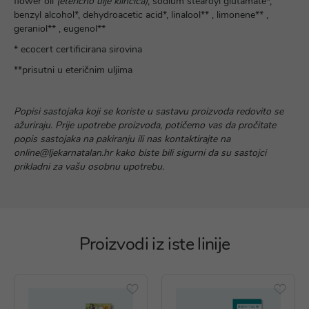
flower oil
(eterično ulje klinčića)
, sodium stearoyl glutamate*,
benzyl alcohol*, dehydroacetic acid*, linalool** , limonene** ,
geraniol** , eugenol**
* ecocert certificirana sirovina
**prisutni u eteričnim uljima
Popisi sastojaka koji se koriste u sastavu proizvoda redovito se
ažuriraju. Prije upotrebe proizvoda, potičemo vas da pročitate
popis sastojaka na pakiranju ili nas kontaktirajte na
online@ljekarnatalan.hr kako biste bili sigurni da su sastojci
prikladni za vašu osobnu upotrebu.
Proizvodi iz iste linije