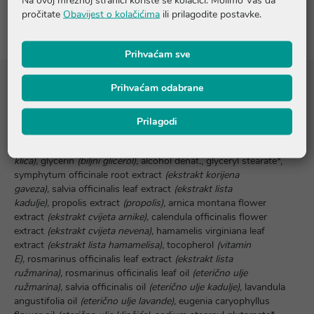
Recenzije (1)
pročitate
Obavijest o kolačićima
ili prilagodite postavke.
Prihvaćam sve
Prihvaćam odabrane
Sastojci
Prilagodi
lanolin, aqua, prunus amygdalus dulcis oil
(ulje slatkog
badema),
triticum vulgare germ oil
(ulje pšeničnih
klica),
glycerin
(biljni glicerol),
alcohol denat., glyceryl stearate*,
symphytum officinale root extract
(ekstrakt korijena
gaveza),
salvia officinalis leaf extract
(ekstrakt lista
kadulje),
propolis extract
(propolis),
arnica montana flower
extract
(ekstrakt cvijeta arnike),
calendula officinalis flower
extract
(ekstrakt cvijeta nevena),
hamamelis virginiana leaf
extract
(ekstrakt lista hamamelisa),
tocopherol
(vitamin
E),
rosmarinus officinalis leaf extract
(ekstrakt lista
ružmarina),
rosmarinus officinalis leaf oil
(eterično ulje
ružmarina),
salvia officinalis oil
(eterično ulje kadulje),
lavandula
angustifolia oil
(eterično ulje lavande),
eugenia caryophyllus