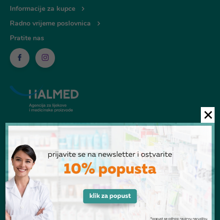
Informacije za kupce
Radno vrijeme poslovnica
Pratite nas
© Ljekarna Talan 2026
POGLEDANI PROIZVODI