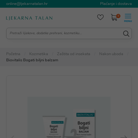
online@ljekarnatalan.hr
Plaćanje i dostava
0
Početna
Kozmetika
Zaštita od insekata
Nakon uboda
Biovitalis Bogati biljni balzam