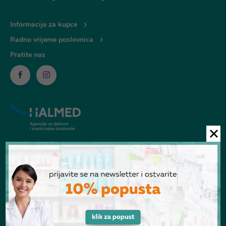
Informacije za kupce
Radno vrijeme poslovnica
Pratite nas
© Ljekarna Talan 2026