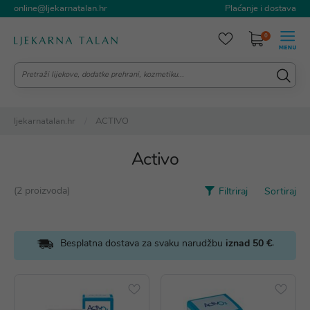
online@ljekarnatalan.hr
Plaćanje i dostava
0
ljekarnatalan.hr
ACTIVO
Activo
(2 proizvoda)
Filtriraj
Sortiraj
.
Besplatna dostava za svaku narudžbu
iznad 50 €