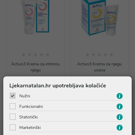
Activo3 Krema za intimnu
Activo3 Krema za njegu
njegu
usana
15,43 €
11,24 €
Ljekarnatalan.hr upotrebljava kolačiće
Dodaj u košaricu
Dodaj u košaricu
Nužni
Funkcionalni
Statistički
Marketinški