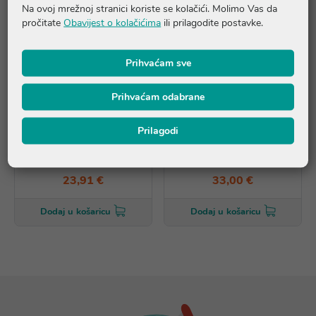
Na ovoj mrežnoj stranici koriste se kolačići. Molimo Vas da
pročitate
Obavijest o kolačićima
ili prilagodite postavke.
Prihvaćam sve
Prihvaćam odabrane
Prilagodi
BABE HealthyAging+ Multi
BABE HealthyAging+ Multi
Corrector krema za oči i
Action krema
usne
23,91 €
33,00 €
Dodaj u košaricu
Dodaj u košaricu