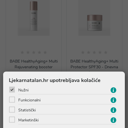
BABE HealthyAging+ Multi
BABE HealthyAging+ Multi
Rejuvenating booster
Protector SPF30 - Dnevna
krema
Ljekarnatalan.hr upotrebljava kolačiće
49,90 €
44,01 €
Nužni
Dodaj u košaricu
Dodaj u košaricu
Funkcionalni
Statistički
Marketinški