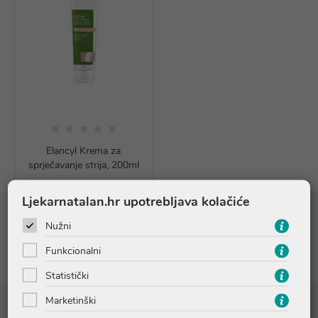
Elancyl Krema za
sprječavanje strija, 200ml
23,56 €
Ljekarnatalan.hr upotrebljava kolačiće
Dodaj u košaricu
Nužni
Funkcionalni
Statistički
Marketinški