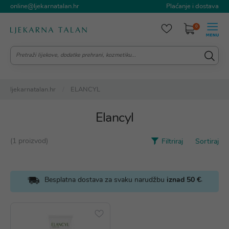
online@ljekarnatalan.hr
Plaćanje i dostava
0
ljekarnatalan.hr
ELANCYL
Elancyl
(1 proizvod)
Filtriraj
Sortiraj
.
Besplatna dostava za svaku narudžbu
iznad 50 €