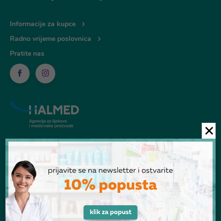
Informacije za kupce
Radno vrijeme poslovnica
Pratite nas
© Ljekarna Talan 2026