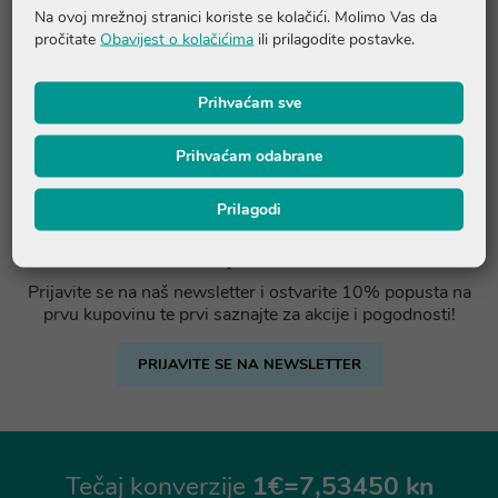
Na ovoj mrežnoj stranici koriste se kolačići. Molimo Vas da
pročitate
Obavijest o kolačićima
ili prilagodite postavke.
Prihvaćam sve
Prihvaćam odabrane
Prilagodi
Ostvarite -10% popusta na prvu
kupovinu
Prijavite se na naš newsletter i ostvarite 10% popusta na
prvu kupovinu te prvi saznajte za akcije i pogodnosti!
PRIJAVITE SE NA NEWSLETTER
Tečaj konverzije
1€=7,53450 kn