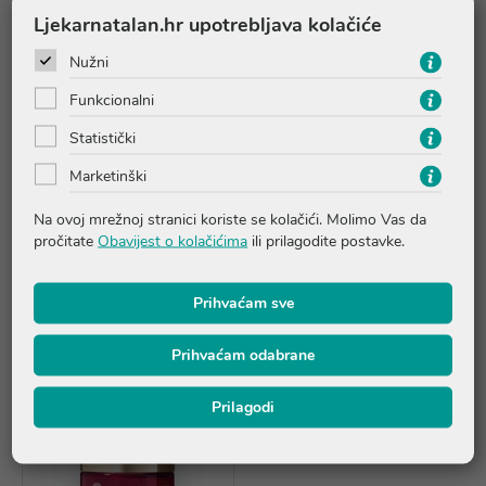
Ljekarnatalan.hr upotrebljava kolačiće
Nužni
Funkcionalni
Statistički
Marketinški
Nuxe Merveillance Lift
Nuxe Merveillance Lift
lifting krema za područje
puderasta lifting krema za
Na ovoj mrežnoj stranici koriste se kolačići. Molimo Vas da
oko očiju
lice
pročitate
Obavijest o kolačićima
ili prilagodite postavke.
40,56 €
50,10 €
Prihvaćam sve
Dodaj u košaricu
Dodaj u košaricu
Prihvaćam odabrane
Prilagodi