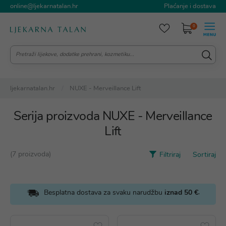
online@ljekarnatalan.hr
Plaćanje i dostava
0
ljekarnatalan.hr
NUXE - Merveillance Lift
Serija proizvoda NUXE - Merveillance
Lift
(7 proizvoda)
Filtriraj
Sortiraj
.
Besplatna dostava za svaku narudžbu
iznad 50 €