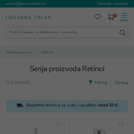
online@ljekarnatalan.hr
Plaćanje i dostava
0
ljekarnatalan.hr
Retinol
Serija proizvoda Retinol
(2 proizvoda)
Filtriraj
Sortiraj
.
Besplatna dostava za svaku narudžbu
iznad 50 €