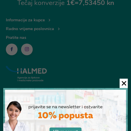
Tečaj konverzije
1€=7,53450 kn
Informacije za kupce
Radno vrijeme poslovnica
Pratite nas
© Ljekarna Talan 2026