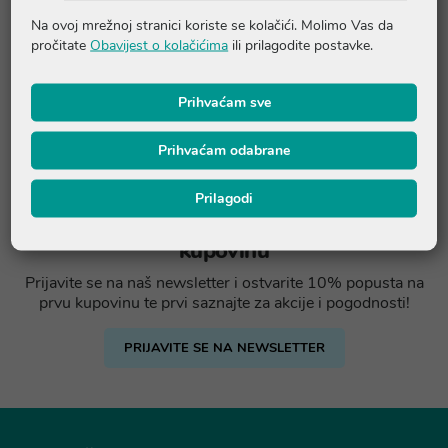
Na ovoj mrežnoj stranici koriste se kolačići. Molimo Vas da
pročitate
Obavijest o kolačićima
ili prilagodite postavke.
Prihvaćam sve
Prihvaćam odabrane
Prilagodi
Ostvarite -10% popusta na prvu
kupovinu
Prijavite se na naš newsletter i ostvarite 10% popusta na
prvu kupovinu te prvi saznajte za akcije i pogodnosti!
PRIJAVITE SE NA NEWSLETTER