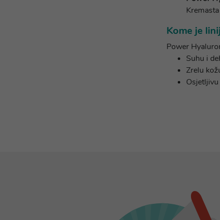
Kremasta 
Kome je lin
Power Hyaluroni
Suhu i deh
Zrelu kož
Osjetljivu