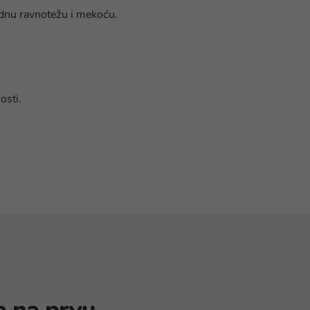
rodnu ravnotežu i mekoću.
osti.
a na prvu