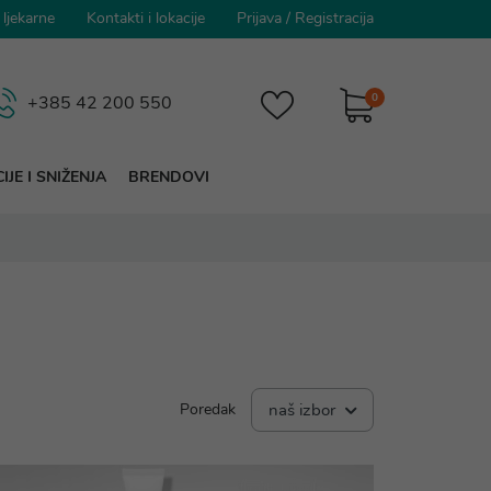
 ljekarne
Kontakti i lokacije
Prijava
/
Registracija
0
+385 42 200 550
IJE I SNIŽENJA
BRENDOVI
Poredak
naš izbor