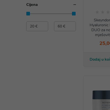
Cijena
Skeyndo
Hyaluronic 
DUO za no
mješovit
25,0
Dodaj u ko