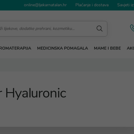
online@ljekarnatalan.hr
Plaćanje i dostava
Savjeti iz
ROMATERAPIJA
MEDICINSKA POMAGALA
MAME I BEBE
AKC
 Hyaluronic