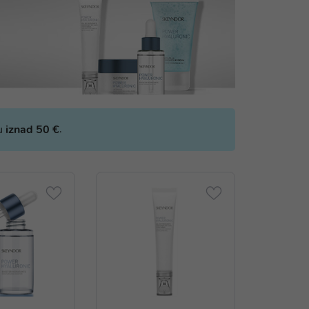
.
bu
iznad 50 €