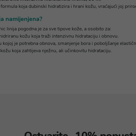
formula koja dubinski hidratizira i hrani kožu, vraćajući joj pri
ija namijenjena?
c linija pogodna je za sve tipove kože, a osobito za:
idriranu kožu koja traži intenzivnu hidrataciju i obnovu.
u kojoj je potrebna obnova, smanjenje bora i poboljšanje elastičn
 kožu koja zahtijeva nježnu, ali učinkovitu hidrataciju.
Ostvarite -10% popust