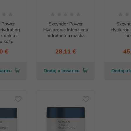
r Power
Skeyndor Power
Skeynd
Hydrating
Hyaluronic Intenzivna
Hyaluroni
rmalnu i
hidratantna maska
bo
u kožu
0 €
28,11 €
45
šaricu
Dodaj u košaricu
Dodaj u 