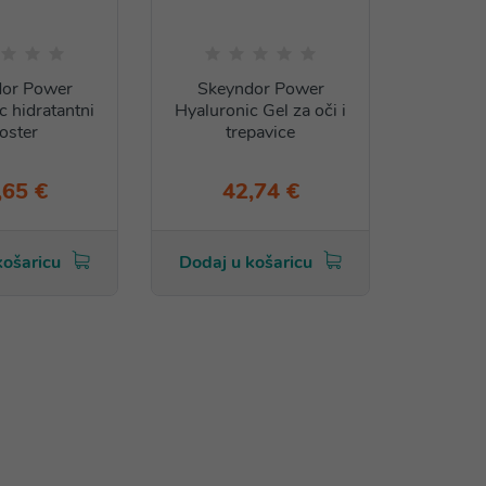
or Power
Skeyndor Power
c hidratantni
Hyaluronic Gel za oči i
oster
trepavice
,65 €
42,74 €
košaricu
Dodaj u košaricu