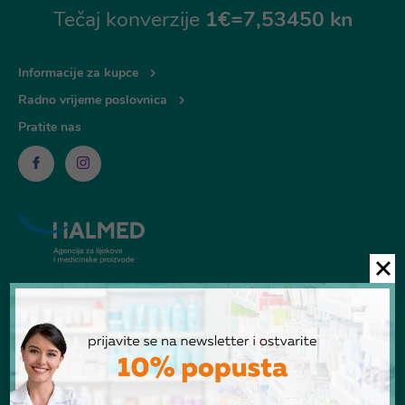
Tečaj konverzije
1€=7,53450 kn
Informacije za kupce
Radno vrijeme poslovnica
Pratite nas
© Ljekarna Talan 2026