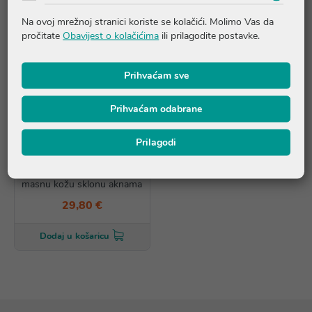
Na ovoj mrežnoj stranici koriste se kolačići. Molimo Vas da
pročitate
Obavijest o kolačićima
ili prilagodite postavke.
Prihvaćam sve
Prihvaćam odabrane
Prilagodi
Vichy DERMABLEND 3D
(15) - Korektivni puder za
masnu kožu sklonu aknama
29,80 €
Dodaj u košaricu