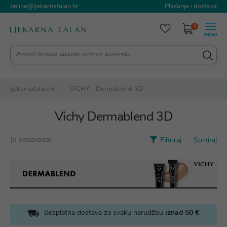
online@ljekarnatalan.hr
Plaćanje i dostava
0
ljekarnatalan.hr
VICHY - Dermablend 3D
Vichy Dermablend 3D
(5 proizvoda)
Filtriraj
Sortiraj
.
Besplatna dostava za svaku narudžbu
iznad 50 €