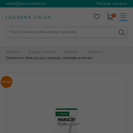
online@ljekarnatalan.hr
Plaćanje i dostava
0
Početna
Dodaci prehrani
Vitamini
Vitamin C
Dietpharm Makulin plus kapsule, dodatak prehrani
AKCIJA