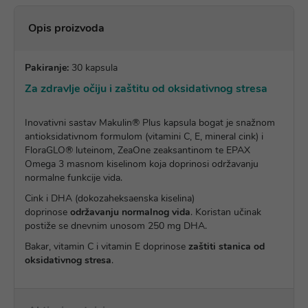
Opis proizvoda
Pakiranje:
30 kapsula
Za zdravlje očiju i zaštitu od oksidativnog stresa
Inovativni sastav Makulin® Plus kapsula bogat je snažnom
antioksidativnom formulom (vitamini C, E, mineral cink) i
FloraGLO® luteinom, ZeaOne zeaksantinom te EPAX
Omega 3 masnom kiselinom koja doprinosi održavanju
normalne funkcije vida.
Cink i DHA (dokozaheksaenska kiselina)
doprinose
održavanju normalnog vida
. Koristan učinak
postiže se dnevnim unosom 250 mg DHA.
Bakar, vitamin C i vitamin E doprinose
zaštiti stanica od
oksidativnog stresa
.