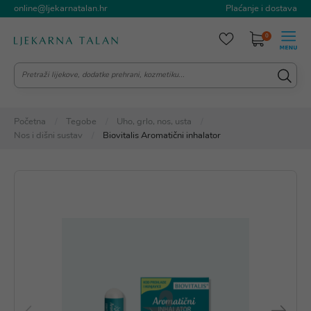
online@ljekarnatalan.hr
Plaćanje i dostava
0
Početna
Tegobe
Uho, grlo, nos, usta
Nos i dišni sustav
Biovitalis Aromatični inhalator