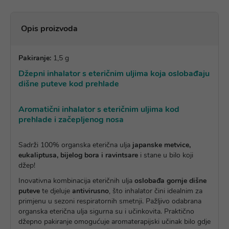
Opis proizvoda
Pakiranje:
1,5 g
Džepni inhalator s eteričnim uljima koja oslobađaju
dišne puteve kod prehlade
Aromatični inhalator s eteričnim uljima kod
prehlade i začepljenog nosa
Sadrži 100% organska eterična ulja
japanske metvice,
eukaliptusa, bijelog bora i ravintsare
i stane u bilo koji
džep!
Inovativna kombinacija eteričnih ulja
oslobađa gornje dišne
puteve
te djeluje
antivirusno
, što inhalator čini idealnim za
primjenu u sezoni respiratornih smetnji. Pažljivo odabrana
organska eterična ulja sigurna su i učinkovita. Praktično
džepno pakiranje omogućuje aromaterapijski učinak bilo gdje