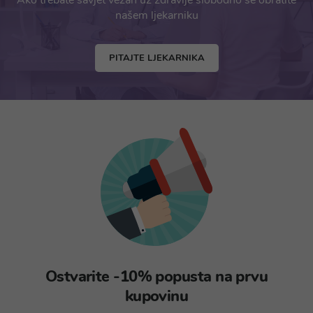
Ako trebate savjet vezan uz zdravlje slobodno se obratite
našem ljekarniku
PITAJTE LJEKARNIKA
Ostvarite -10% popusta na prvu
kupovinu