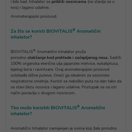
i bilo kad. Inhalator se
približi nosnicama
(ne stavlja se u
nos) i lagano udahne.
Aromaterapijski proizvod.
®
Za što se koristi BIOVITALIS
Aromatični
inhalator?
®
BIOVITALIS
Aromatični Inhalator pruža
prirodno
olakšanje kod prehlade i začepljenog nosa.
Sadrži
100% organska eterična ulja japanske metvice, eukaliptusa,
bijelog bora i ravintsare. Ovaj aromaterapijski proizvod
oslobađa dišne puteve, čineći ga idealnim za sezonske
respiratorne smetnje. Koristi se nekoliko puta na dan tako da
se stavi blizu nosnice i lagano udahne. Postupak se na isti
način ponavlja s drugom nosnicom.
®
Tko može koristiti BIOVITALIS
Aromatični
inhalator?
Aromatični Inhalator namijenjen je svima koji žele prirodno