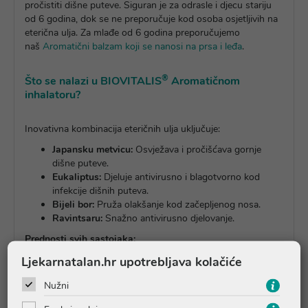
pročistiti dišne puteve. Siguran je za odrasle i djecu stariju
od 6 godina, dok se ne preporučuje kod osoba osjetljivih na
eterična ulja. Za mlađe od 6 godina preporučujemo
naš
Aromatični balzam koji se nanosi na prsa i leđa
.
®
Što se nalazi u BIOVITALIS
Aromatičnom
inhalatoru?
Inovativna kombinacija eteričnih ulja uključuje:
Japansku metvicu:
Osvježava i pročišćava gornje
dišne puteve.
Eukaliptus:
Djeluje antivirusno i blagotvorno kod
infekcije dišnih puteva.
Bijeli bor:
Pruža olakšanje kod začepljenog nosa.
Ravintsaru:
Snažno antivirusno djelovanje.
Prednosti svih sastojaka:
Ljekarnatalan.hr upotrebljava kolačiće
Japanska metvica i eukaliptus pročišćavaju dišne
puteve.
Nužni
Bijeli bor pruža olakšanje kod začepljenog nosa.
Ravintsara djeluje antivirusno i potiče imunološki