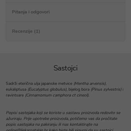
Pitanja i odgovori
Recenzije (1)
Sastojci
Sadrži eterična ulja japanske metvice
(Mentha arvensis)
,
eukaliptusa
(Eucalyptus globulus)
, bijelog bora
(Pinus sylvestris)
i
ravintsare
(Cinnamomum camphora ct cineol)
.
Popisi sastojaka koji se koriste u sastavu proizvoda redovito se
ažuriraju. Prije upotrebe proizvoda, potičemo vas da pročitate
popis sastojaka na pakiranju ili nas kontaktirajte na
online@ljekarnatalan.hr kako biste bili sigurni da su sastojci