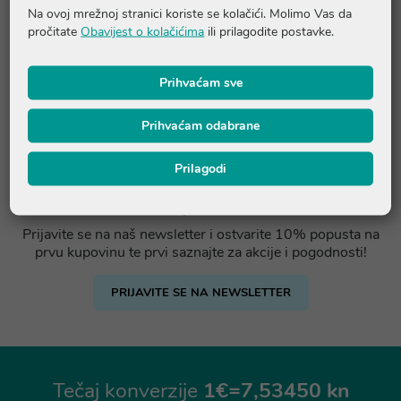
Na ovoj mrežnoj stranici koriste se kolačići. Molimo Vas da
pročitate
Obavijest o kolačićima
ili prilagodite postavke.
Prihvaćam sve
Prihvaćam odabrane
Prilagodi
Ostvarite -10% popusta na prvu
kupovinu
Prijavite se na naš newsletter i ostvarite 10% popusta na
prvu kupovinu te prvi saznajte za akcije i pogodnosti!
PRIJAVITE SE NA NEWSLETTER
Tečaj konverzije
1€=7,53450 kn