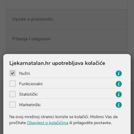
Upute o proizvodu
Pitanja i odgovori
Recenzije
Ljekarnatalan.hr upotrebljava kolačiće
Nužni
Funkcionalni
Sastojci
Statistički
WATER (AQUA). DISODIUM COCOAMPHODIACETATE. PEG-7
Marketinški
GLYCERYL COCOATE. DECYL GLUCOSIDE. POLYSORBATE 20.
SODIUM CHLORIDE. CETEARETH-60 MYRISTYL GLYCOL.
Na ovoj mrežnoj stranici koriste se kolačići. Molimo Vas da
HYDROGENATED STARCH HYDROLYSATE. SODIUM
pročitate
Obavijest o kolačićima
ili prilagodite postavke.
GLYCOLATE. GLYCERIN. PEG-200 HYDROGENATED GLYCERYL
PALMATE. 10-HYDROXYDECENOIC ACID. AVENA SATIVA