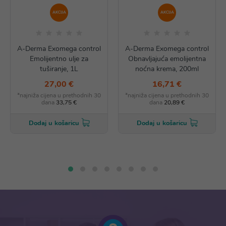
AKCIJA
AKCIJA
A-Derma Exomega control
A-Derma Exomega control
Emolijentno ulje za
Obnavljajuća emolijentna
tuširanje, 1L
noćna krema, 200ml
27,00 €
16,71 €
*najniža cijena u prethodnih 30
*najniža cijena u prethodnih 30
dana
33,75 €
dana
20,89 €
Dodaj u košaricu
Dodaj u košaricu