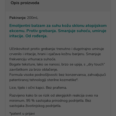
Opis proizvoda
Pakiranje:
200mL
Emolijentni balzam za suhu kožu sklonu atopijskom
ekcemu. Protiv grebanja. Smanjuje suhoću, umiruje
iritacije. Od rođenja.
Učinkovitost protiv grebanja: trenutno i dugotrajno umiruje
crvenilo i iritacije, hrani i ojačava kožnu barijeru. Smanjuje
frekvenciju vrhunaca suhoće.
Bogate teksture, lako se nanosi, brzo se upija, s „dry touch“
završetkom za brzo oblačenje.
Formula visoke podnošljivosti: bez konzervansa, zahvaljujući
patentiranoj tehnologiji sterilne kozmetike*.
Lice, tijelo i očni kapci. Bez prafema.
Razvijeno kako bi se rizik od alergijskih reakcija sveo na
minimum. 95 % sastojaka prirodnog podrijetla. Bez
sastojaka životinjskog podrijetla.
*patent u prijavi