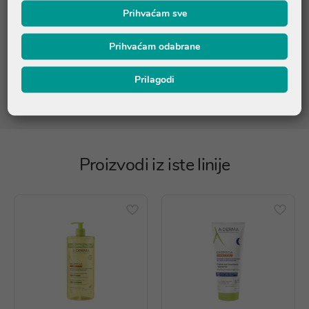
(OAT) LEAF/STEM EXTRACT (AVENA SATIVA LEAF/STEM
Prihvaćam sve
EXTRACT). CITRIC ACID. GLYCERYL LAURATE. LACTIC ACID.
MALTODEXTRIN. OENOTHERA BIENNIS (EVENING PRIMROSE)
Prihvaćam odabrane
OIL (OENOTHERA BIENNIS OIL). PEG-7 GLYCERYL COCOATE.
TOCOPHEROL.
Prilagodi
95% sastojaka prirodnog podrijetla
Proizvodi iz iste linije