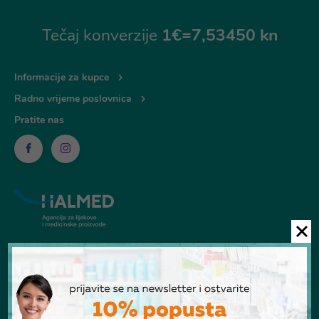
Tečaj konverzije
1€=7,53450 kn
Informacije za kupce
Radno vrijeme poslovnica
Pratite nas
© Ljekarna Talan 2026