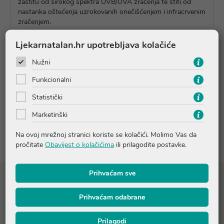
zaštitu od širokog spektra UVB/UVA zračenja te štiti od
nastanka oštećenja uzrokovanih onečišćenjem i infracrvenim
zračenjem.
Ljekarnatalan.hr upotrebljava kolačiće
Upute o proizvodu
Nužni
Funkcionalni
Pitanja i odgovori
Statistički
Marketinški
Recenzije
Na ovoj mrežnoj stranici koriste se kolačići. Molimo Vas da
pročitate
Obavijest o kolačićima
ili prilagodite postavke.
Prihvaćam sve
Sastojci
Prihvaćam odabrane
AQUA / WATER / EAU ● DIISOPROPYL SEBACATE ● ALCOHOL
DENAT. ● ETHYLHEXYL SALICYLATE ● ETHYLHEXYL
TRIAZONE ● BIS-ETHYLHEXYLOXYPHENOL
Prilagodi