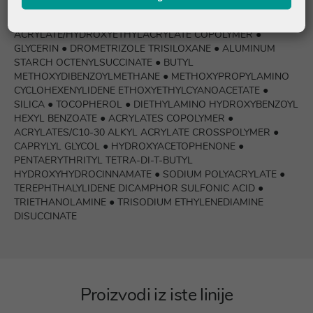
METHOXYPHENYL TRIAZINE ● DIISOPROPYL ADIPATE ● PEG-
8 ● DIPROPYLENE GLYCOL ● C12-22 ALKYL
ACRYLATE/HYDROXYETHYLACRYLATE COPOLYMER ●
GLYCERIN ● DROMETRIZOLE TRISILOXANE ● ALUMINUM
STARCH OCTENYLSUCCINATE ● BUTYL
METHOXYDIBENZOYLMETHANE ● METHOXYPROPYLAMINO
CYCLOHEXENYLIDENE ETHOXYETHYLCYANOACETATE ●
SILICA ● TOCOPHEROL ● DIETHYLAMINO HYDROXYBENZOYL
HEXYL BENZOATE ● ACRYLATES COPOLYMER ●
ACRYLATES/C10-30 ALKYL ACRYLATE CROSSPOLYMER ●
CAPRYLYL GLYCOL ● HYDROXYACETOPHENONE ●
PENTAERYTHRITYL TETRA-DI-T-BUTYL
HYDROXYHYDROCINNAMATE ● SODIUM POLYACRYLATE ●
TEREPHTHALYLIDENE DICAMPHOR SULFONIC ACID ●
TRIETHANOLAMINE ● TRISODIUM ETHYLENEDIAMINE
DISUCCINATE
Proizvodi iz iste linije