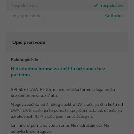
Raspoloživost
raspoloživo
Linija proizvoda
Anthelios
Opis proizvoda
Pakiranje:
50ml
Hidratantna krema za zaštitu od sunca bez
parfema
SPF50+ / UVA-PF 35, minimalistička formula koja pruža
bezkompromisnu zaštitu.
Njegova zaštita od širokog spektra UV zračenja štiti kožu od
UVA i UVB zračenja te pomaže spriječiti nastanak oštećenja
uzrokovanih IC-A zračenjem i onečišćenjem.
Iznimno otporna na vodu i znoj. Ne nadražuje oči. Ne
ostavlja bijele tragove.