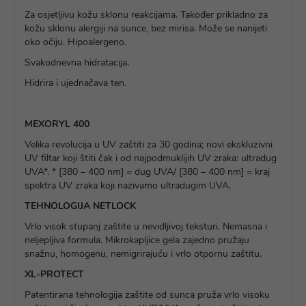
Za osjetljivu kožu sklonu reakcijama. Također prikladno za
kožu sklonu alergiji na sunce, bez mirisa. Može se nanijeti
oko očiju. Hipoalergeno.
Svakodnevna hidratacija.
Hidrira i ujednačava ten.
MEXORYL 400
Velika revolucija u UV zaštiti za 30 godina; novi ekskluzivni
UV filtar koji štiti čak i od najpodmuklijih UV zraka: ultradug
UVA*. * [380 – 400 nm] = dug UVA/ [380 – 400 nm] = kraj
spektra UV zraka koji nazivamo ultradugim UVA.
TEHNOLOGIJA NETLOCK
Vrlo visok stupanj zaštite u nevidljivoj teksturi. Nemasna i
neljepljiva formula. Mikrokapljice gela zajedno pružaju
snažnu, homogenu, nemigrirajuću i vrlo otpornu zaštitu.
XL-PROTECT
Patentirana tehnologija zaštite od sunca pruža vrlo visoku