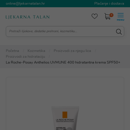
online@ljekarnatalan.hr
Plaćanje i dostava
0
Početna
Kozmetika
Proizvodi za njegu lica
Proizvodi za hidrataciju
La Roche-Posay Anthelios UVMUNE 400 hidratantna krema SPF50+