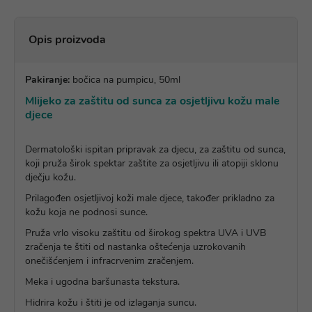
Opis proizvoda
Pakiranje:
bočica na pumpicu, 50ml
Mlijeko za zaštitu od sunca za osjetljivu kožu male
djece
Dermatološki ispitan pripravak za djecu, za zaštitu od sunca,
koji pruža širok spektar zaštite za osjetljivu ili atopiji sklonu
dječju kožu.
Prilagođen osjetljivoj koži male djece, također prikladno za
kožu koja ne podnosi sunce.
Pruža vrlo visoku zaštitu od širokog spektra UVA i UVB
zračenja te štiti od nastanka oštećenja uzrokovanih
onečišćenjem i infracrvenim zračenjem.
Meka i ugodna baršunasta tekstura.
Hidrira kožu i štiti je od izlaganja suncu.