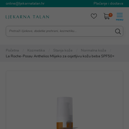
online@ljekarnatalan.hr
Plaćanje i dostava
0
Početna
Kozmetika
Stanja kože
Normalna koža
La Roche-Posay Anthelios Mlijeko za osjetljivu kožu beba SPF50+