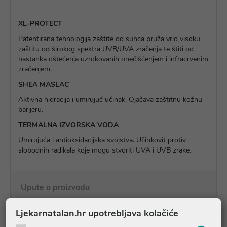
XL-PROTECT
Patentirana tehnologija zaštite od sunca pruža vrlo visoku
zaštitu od širokog spektra UVB/UVA zračenja te štiti od
nastanka oštećenja uzrokovanih onečišćenjem i infracrvenim
zračenjem.
SHEA MASLAC
Aktivna hidracija i umirujuć učinak. Ojačava zaštitnu kožnu
barijeru.
TERMALNA IZVORSKA VODA
Umirujuća i antioksidacijska svojstva. Učinkovit protiv
slobodnih radikala koje mogu stvoriti UVA i UVB zrake.
Upute o proizvodu
Ljekarnatalan.hr upotrebljava kolačiće
Pitanja i odgovori