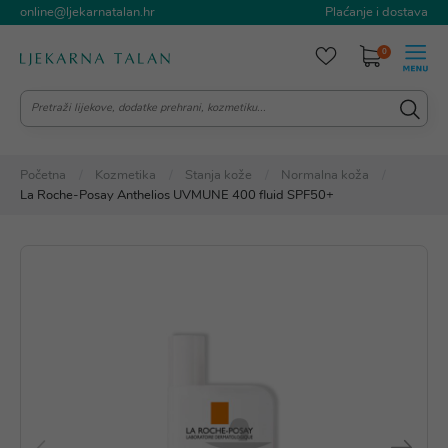
online@ljekarnatalan.hr
Plaćanje i dostava
0
Početna
Kozmetika
Stanja kože
Normalna koža
La Roche-Posay Anthelios UVMUNE 400 fluid SPF50+