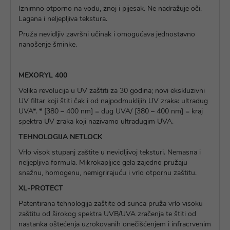
Iznimno otporno na vodu, znoj i pijesak. Ne nadražuje oči.
Lagana i neljepljiva tekstura.
Pruža nevidljiv završni učinak i omogućava jednostavno
nanošenje šminke.
MEXORYL 400
Velika revolucija u UV zaštiti za 30 godina; novi ekskluzivni
UV filtar koji štiti čak i od najpodmuklijih UV zraka: ultradug
UVA*. * [380 – 400 nm] = dug UVA/ [380 – 400 nm] = kraj
spektra UV zraka koji nazivamo ultradugim UVA.
TEHNOLOGIJA NETLOCK
Vrlo visok stupanj zaštite u nevidljivoj teksturi. Nemasna i
neljepljiva formula. Mikrokapljice gela zajedno pružaju
snažnu, homogenu, nemigrirajuću i vrlo otpornu zaštitu.
XL-PROTECT
Patentirana tehnologija zaštite od sunca pruža vrlo visoku
zaštitu od širokog spektra UVB/UVA zračenja te štiti od
nastanka oštećenja uzrokovanih onečišćenjem i infracrvenim