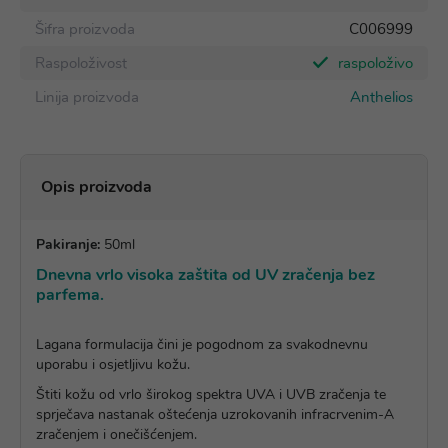
Šifra proizvoda
C006999
Raspoloživost
raspoloživo
Linija proizvoda
Anthelios
Opis proizvoda
Pakiranje:
50ml
Dnevna vrlo visoka zaštita od UV zračenja bez
parfema.
Lagana formulacija čini je pogodnom za svakodnevnu
uporabu i osjetljivu kožu.
Štiti kožu od vrlo širokog spektra UVA i UVB zračenja te
sprječava nastanak oštećenja uzrokovanih infracrvenim-A
zračenjem i onečišćenjem.