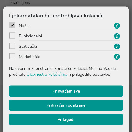
zračenjem.
Ljekarnatalan.hr upotrebljava kolačiće
Upute o proizvodu
Nužni
Funkcionalni
Pitanja i odgovori
Statistički
Marketinški
Recenzije (2)
Na ovoj mrežnoj stranici koriste se kolačići. Molimo Vas da
pročitate
Obavijest o kolačićima
ili prilagodite postavke.
Prihvaćam sve
Sastojci
Prihvaćam odabrane
AQUA / WATER / EAU ● ALCOHOL DENAT. ● TRIETHYL
CITRATE ● DIISOPROPYL SEBACATE ● SILICA ● ETHYLHEXYL
SALICYLATE ● BIS-ETHYLHEXYLOXYPHENOL
Prilagodi
METHOXYPHENYL TRIAZINE ● ETHYLHEXYL TRIAZONE ●
BUTYL METHOXYDIBENZOYLMETHANE ● GLYCERIN ●