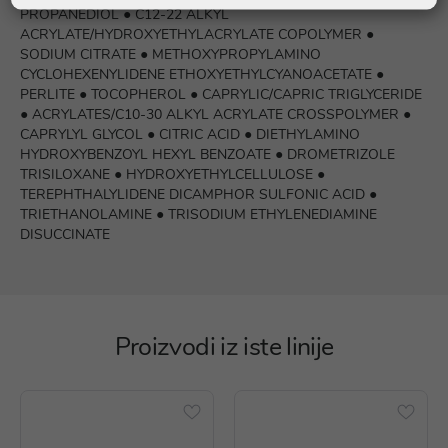
PROPANEDIOL ● C12-22 ALKYL
ACRYLATE/HYDROXYETHYLACRYLATE COPOLYMER ●
SODIUM CITRATE ● METHOXYPROPYLAMINO
CYCLOHEXENYLIDENE ETHOXYETHYLCYANOACETATE ●
PERLITE ● TOCOPHEROL ● CAPRYLIC/CAPRIC TRIGLYCERIDE
● ACRYLATES/C10-30 ALKYL ACRYLATE CROSSPOLYMER ●
CAPRYLYL GLYCOL ● CITRIC ACID ● DIETHYLAMINO
HYDROXYBENZOYL HEXYL BENZOATE ● DROMETRIZOLE
TRISILOXANE ● HYDROXYETHYLCELLULOSE ●
TEREPHTHALYLIDENE DICAMPHOR SULFONIC ACID ●
TRIETHANOLAMINE ● TRISODIUM ETHYLENEDIAMINE
DISUCCINATE
Proizvodi iz iste linije