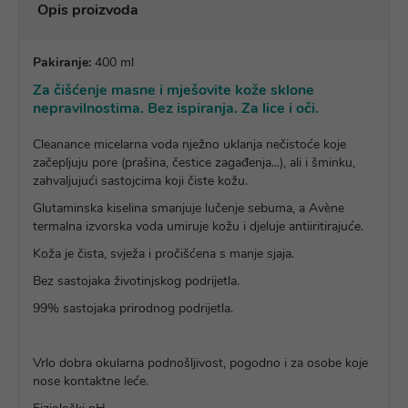
Opis proizvoda
Pakiranje:
400 ml
Za čišćenje masne i mješovite kože sklone
nepravilnostima. Bez ispiranja. Za lice i oči.
Cleanance micelarna voda nježno uklanja nečistoće koje
začepljuju pore (prašina, čestice zagađenja...), ali i šminku,
zahvaljujući sastojcima koji čiste kožu.
Glutaminska kiselina smanjuje lučenje sebuma, a Avène
termalna izvorska voda umiruje kožu i djeluje antiiritirajuće.
Koža je čista, svježa i pročišćena s manje sjaja.
Bez sastojaka životinjskog podrijetla.
99% sastojaka prirodnog podrijetla.
Vrlo dobra okularna podnošljivost, pogodno i za osobe koje
nose kontaktne leće.