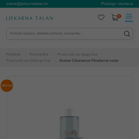
online@ljekarnatalan.hr
Plaćanje i dostava
0
Početna
Kozmetika
Proizvodi za njegu lica
Proizvodi za čišćenje lica
Avene Cleanance Micelarna voda
AKCIJA