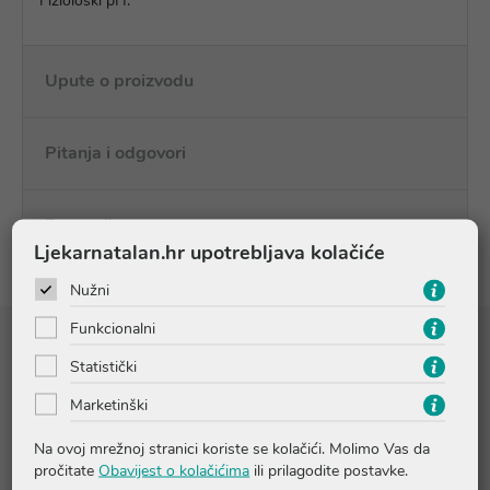
Fiziološki pH.
Upute o proizvodu
Pitanja i odgovori
Recenzije
Ljekarnatalan.hr upotrebljava kolačiće
Nužni
Funkcionalni
Sastojci
Statistički
Marketinški
Na ovoj mrežnoj stranici koriste se kolačići. Molimo Vas da
AVENE THERMAL SPRING WATER (AVENE AQUA).
pročitate
Obavijest o kolačićima
ili prilagodite postavke.
GLYCERIN. PENTYLENE GLYCOL. COCO-GLUCOSIDE. ETHYL