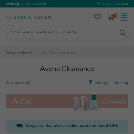
online@ljekarnatalan.hr
Plaćanje i dostava
0
ljekarnatalan.hr
AVENE - Cleanance
Avene Cleanance
(8 proizvoda)
Filtriraj
Sortiraj
.
Besplatna dostava za svaku narudžbu
iznad 50 €