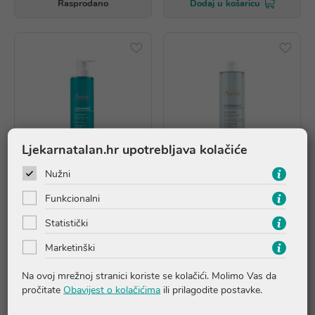
Rasprodano
Dodaj u košaricu
Ljekarnatalan.hr upotrebljava kolačiće
AKCIJA
AKCIJA
Nužni
Funkcionalni
Avene Cleanance gel za
Avene Cleanance Micelarna
Statistički
čišćenje, 400ml
voda
Marketinški
19,07 €
18,77 €
*najniža cijena u prethodnih 30
*najniža cijena u prethodnih 30
Na ovoj mrežnoj stranici koriste se kolačići. Molimo Vas da
dana
23,84 €
dana
23,46 €
pročitate
Obavijest o kolačićima
ili prilagodite postavke.
Dodaj u košaricu
Dodaj u košaricu