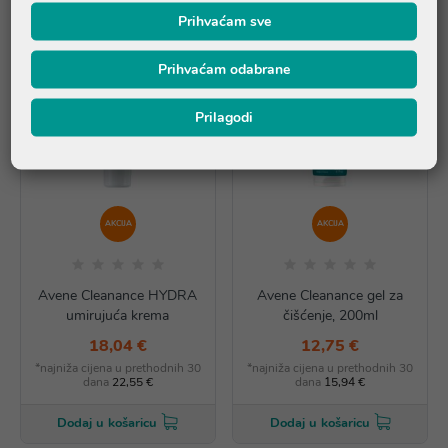
Prihvaćam sve
Prihvaćam odabrane
Prilagodi
AKCIJA
AKCIJA
Avene Cleanance HYDRA
Avene Cleanance gel za
umirujuća krema
čišćenje, 200ml
18,04 €
12,75 €
*najniža cijena u prethodnih 30
*najniža cijena u prethodnih 30
dana
22,55 €
dana
15,94 €
Dodaj u košaricu
Dodaj u košaricu