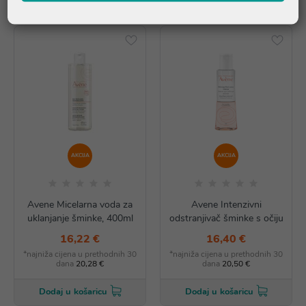
AKCIJA
AKCIJA
Avene Micelarna voda za
Avene Intenzivni
uklanjanje šminke, 400ml
odstranjivač šminke s očiju
16,22 €
16,40 €
*najniža cijena u prethodnih 30
*najniža cijena u prethodnih 30
dana
20,28 €
dana
20,50 €
Dodaj u košaricu
Dodaj u košaricu