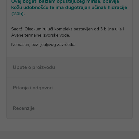
Ovaj bogati balzam opuštajućeg mirisa, obavija
kožu udobnošću te ima dugotrajan učinak hidracije
(24h).
Sadrži Oleo-umirujući kompleks sastavljen od 3 biljna ulja i
Avène termalne izvorske vode.
Nemasan, bez ljepljivog završetka.
Upute o proizvodu
Pitanja i odgovori
Recenzije