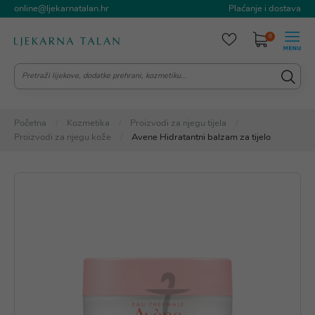
online@ljekarnatalan.hr
Plaćanje i dostava
0
Početna
Kozmetika
Proizvodi za njegu tijela
Proizvodi za njegu kože
Avene Hidratantni balzam za tijelo