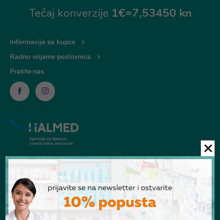
Tečaj konverzije
1€=7,53450 kn
Informacije za kupce
Radno vrijeme poslovnica
Pratite nas
© Ljekarna Talan 2026