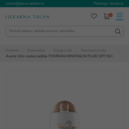
online@ljekarnatalan.hr
Plaćanje i dostava
0
Početna
Kozmetika
Stanja kože
Normalna koža
Avene Vrlo visoka zaštita TONIRANI MINERALNI FLUID SPF 50+