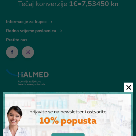
Tečaj konverzije
1€=7,53450 kn
Informacije za kupce
Radno vrijeme poslovnica
Pratite nas
© Ljekarna Talan 2026