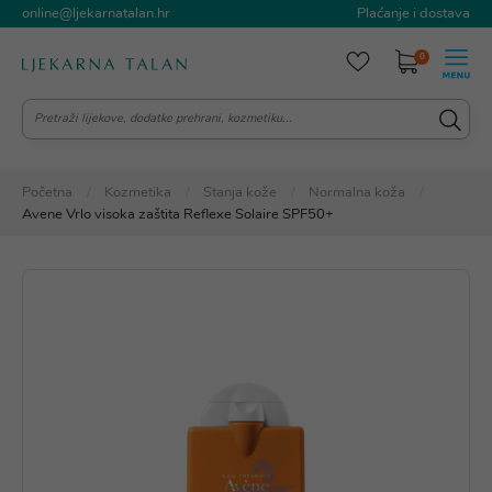
online@ljekarnatalan.hr
Plaćanje i dostava
0
Početna
Kozmetika
Stanja kože
Normalna koža
Avene Vrlo visoka zaštita Reflexe Solaire SPF50+