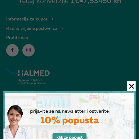
Tečaj konverzije
1€=7,53450 kn
Informacije za kupce
Radno vrijeme poslovnica
Pratite nas
© Ljekarna Talan 2026