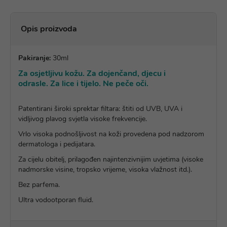
Opis proizvoda
Pakiranje:
30ml
Za osjetljivu kožu. Za dojenčand, djecu i
odrasle. Za lice i tijelo. Ne peče oči.
Patentirani široki sprektar filtara: štiti od UVB, UVA i
vidljivog plavog svjetla visoke frekvencije.
Vrlo visoka podnošljivost na koži provedena pod nadzorom
dermatologa i pedijatara.
Za cijelu obitelj, prilagođen najintenzivnijim uvjetima (visoke
nadmorske visine, tropsko vrijeme, visoka vlažnost itd.).
Bez parfema.
Ultra vodootporan fluid.