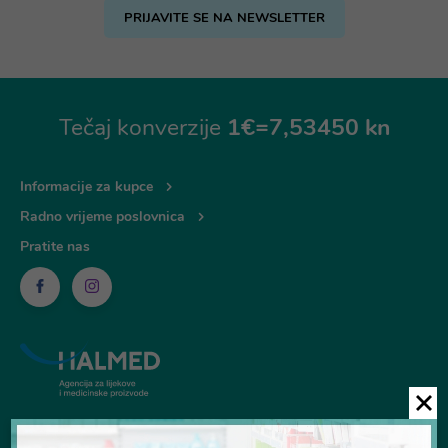
PRIJAVITE SE NA NEWSLETTER
Tečaj konverzije
1€=7,53450 kn
Informacije za kupce
Radno vrijeme poslovnica
Pratite nas