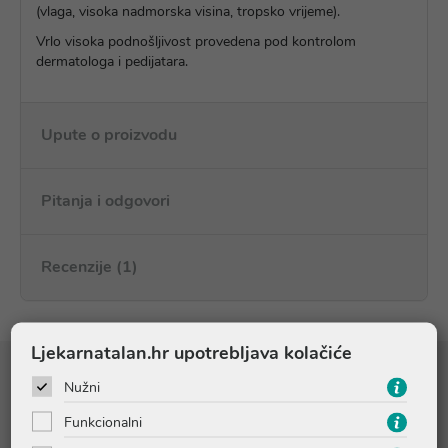
(vlaga, visoka nadmorska visina, tropsko vrijeme).
Vrlo visoka podnošljivost provedena pod kontrolom
dermatologa i pedijatara.
Upute o proizvodu
Pitanja i odgovori
Recenzije (1)
Ljekarnatalan.hr upotrebljava kolačiće
Sastojci
Nužni
Funkcionalni