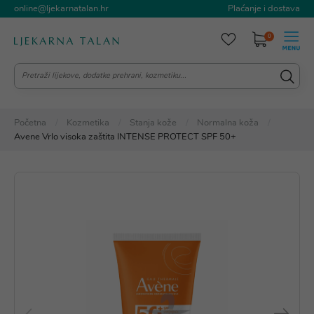
online@ljekarnatalan.hr
Plaćanje i dostava
0
Početna
Kozmetika
Stanja kože
Normalna koža
Avene Vrlo visoka zaštita INTENSE PROTECT SPF 50+