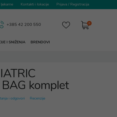
 ljekarne
Kontakti i lokacije
Prijava
/
Registracija
0
+385 42 200 550
IJE I SNIŽENJA
BRENDOVI
IATRIC
BAG komplet
tanja i odgovori
Recenzije