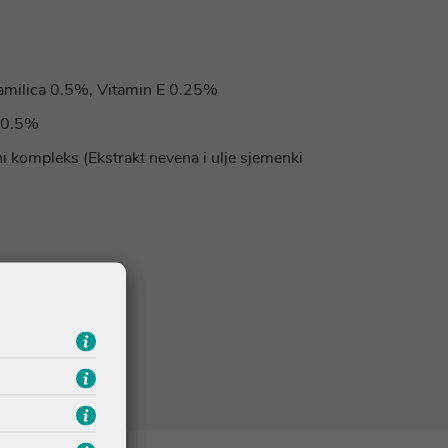
milica 0.5%, Vitamin E 0.25%
) 0.5%
 kompleks (Ekstrakt nevena i ulje sjemenki