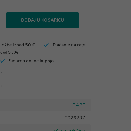
DODAJ U KOŠARICU
rudžbe iznad 50 €
Plaćanje na rate
eć od 5,30€
Sigurna online kupnja
BABE
C026237
raspoloživo