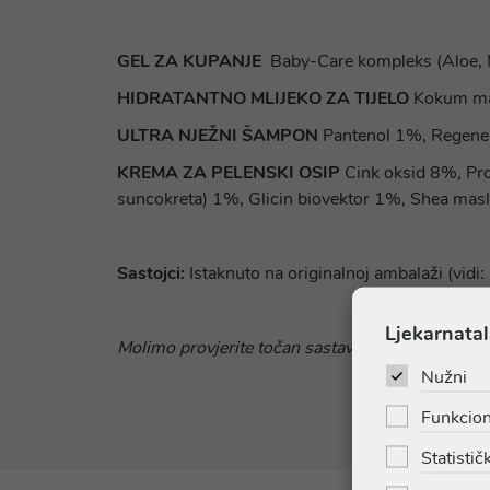
GEL ZA KUPANJE
Baby-Care kompleks (Aloe,
HIDRATANTNO MLIJEKO ZA TIJELO
Kokum mas
ULTRA NJEŽNI ŠAMPON
Pantenol 1%, Regener
KREMA ZA PELENSKI OSIP
Cink oksid 8%, Pro
suncokreta) 1%, Glicin biovektor 1%, Shea mas
Sastojci:
Istaknuto na originalnoj ambalaži (vi
Ljekarnatal
Molimo provjerite točan sastav na pakiranju ili n
Nužni
Funkcion
Statističk