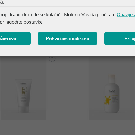
ški
oj stranici koriste se kolačići. Molimo Vas da pročitate
Obavijes
 prilagodite postavke.
Proizvodi iz iste linije
ćam sve
Prihvaćam odabrane
Pril