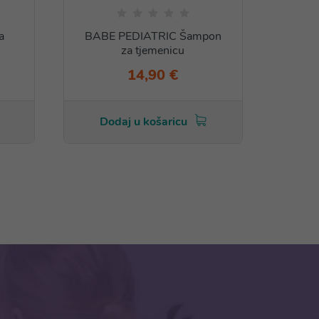
a
BABE PEDIATRIC Šampon
za tjemenicu
Hidra
14,90 €
Dodaj u košaricu
Do