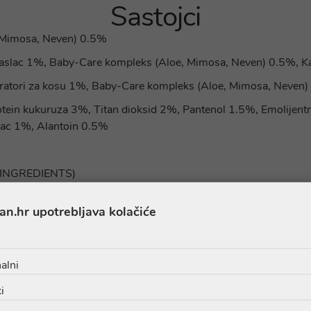
Sastojci
 Mimosa, Neven) 0.5%
lac 1%, Baby-Care kompleks (Aloe, Mimosa, Neven) 0.5%, Ka
atori za kosu 1%, Baby-Care kompleks (Aloe, Mimosa, Neven
tein kukuruza 3%, Titan dioksid 2%, Pantenol 1.5%, Emolijentni
lac 1%, Alantoin 0.5%
di: INGREDIENTS)
an.hr upotrebljava kolačiće
as kontaktirajte na online@ljekarnatalan.hr
alni
i