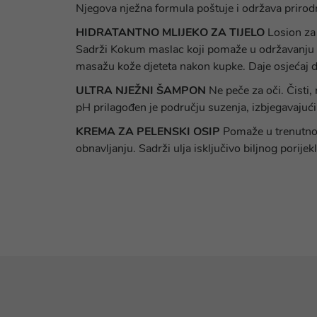
Njegova nježna formula poštuje i održava prirodnu
HIDRATANTNO MLIJEKO ZA TIJELO
Losion za 
Sadrži Kokum maslac koji pomaže u održavanju i j
masažu kože djeteta nakon kupke. Daje osjećaj dobr
ULTRA NJEŽNI ŠAMPON
Ne peče za oči. Čisti,
pH prilagođen je području suzenja, izbjegavajući i
KREMA ZA PELENSKI OSIP
Pomaže u trenutnoj 
obnavljanju. Sadrži ulja isključivo biljnog porijek