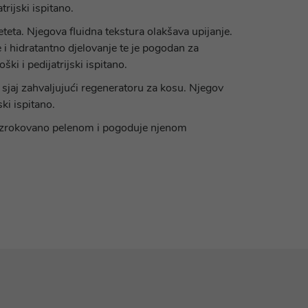
trijski ispitano.
eteta. Njegova fluidna tekstura olakšava upijanje.
i hidratantno djelovanje te je pogodan za
ki i pedijatrijski ispitano.
i sjaj zahvaljujući regeneratoru za kosu. Njegov
ki ispitano.
že uzrokovano pelenom i pogoduje njenom