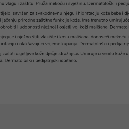
 vlagu i zaštitu. Pruža mekoću i svježinu. Dermatološki i pedija
tijelo, savršen za svakodnevnu njegu i hidrataciju kože bebe i dj
ačanju prirodne zaštitne funkcije kože. Ima trenutno umirujuće 
obiti i udobnosti nježnoj i osjetljivoj koži mališana. Dermatološ
 njeguje i nježno štiti vlasište i kosu mališana, donoseći mekoću 
ritaciju i olakšavajući vrijeme kupanja. Dermatološki i pedijatrijs
zaštiti osjetljive kože dječje stražnjice. Umiruje crvenilo ko
la. Dermatološki i pedijatrijski ispitano.