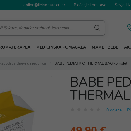
online@ljekarnatalan.hr
Plaćanje i dostava
Savjeti iz
ROMATERAPIJA
MEDICINSKA POMAGALA
MAME I BEBE
AKC
izvodi za dnevnu njegu lica
BABE PEDIATRIC THERMAL BAG komplet
BABE PED
THERMAL 
0 ocjena
Pi
49,90 €