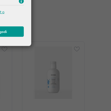
t o
agodi