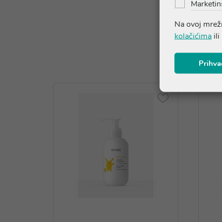
Marketin
Na ovoj mrežn
kolačićima
ili
Prihva