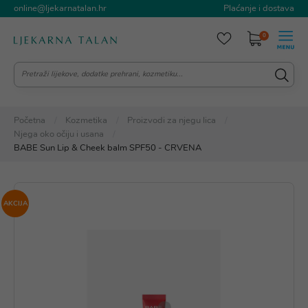
online@ljekarnatalan.hr
Plaćanje i dostava
0
Početna
Kozmetika
Proizvodi za njegu lica
Njega oko očiju i usana
BABE Sun Lip & Cheek balm SPF50 - CRVENA
AKCIJA