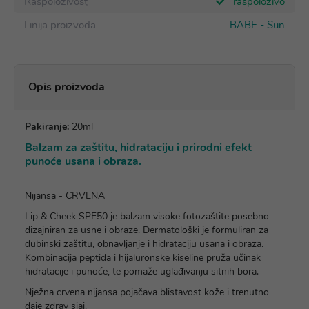
Raspoloživost
raspoloživo
Linija proizvoda
BABE - Sun
Opis proizvoda
Pakiranje:
20ml
Balzam za zaštitu, hidrataciju i prirodni efekt
punoće usana i obraza.
Nijansa - CRVENA
Lip & Cheek SPF50 je balzam visoke fotozaštite posebno
dizajniran za usne i obraze. Dermatološki je formuliran za
dubinski zaštitu, obnavljanje i hidrataciju usana i obraza.
Kombinacija peptida i hijaluronske kiseline pruža učinak
hidratacije i punoće, te pomaže uglađivanju sitnih bora.
Nježna crvena nijansa pojačava blistavost kože i trenutno
daje zdrav sjaj.