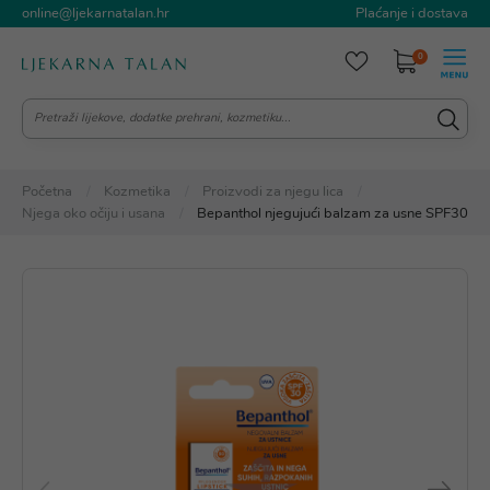
online@ljekarnatalan.hr
Plaćanje i dostava
0
Početna
Kozmetika
Proizvodi za njegu lica
Njega oko očiju i usana
Bepanthol njegujući balzam za usne SPF30