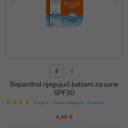
Bepanthol njegujući balzam za usne
SPF30
2 ocjene
Pitanja i odgovori
Recenzije
4,40 €