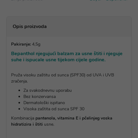
Opis proizvoda
Pakiranje:
4,5g
Bepanthol njegujući balzam za usne štiti i njeguje
suhe i ispucale usne tijekom cijele godine.
Pruža visoku zaštitu od sunca (SPF30) od UVA i UVB
zračenja.
Za svakodnevnu uporabu
Bez konzervansa
Dermatološki ispitano
Visoka zaštita od sunca SPF 30
Kombinacija
pantenola, vitamina E i pčelinjeg voska
hidratizira i štiti
usne.