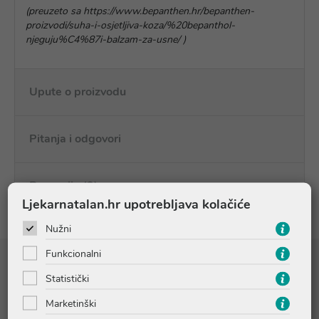
(preuzeto sa https://www.bepanthen.hr/bepanthen-
proizvodi/suha-i-osjetljiva-koza/%20bepanthol-
njeguju%C4%87i-balzam-za-usne/ )
Upute o proizvodu
Pitanja i odgovori
Recenzije (2)
Ljekarnatalan.hr upotrebljava kolačiće
Nužni
Funkcionalni
Sastojci
Statistički
Marketinški
CAPRYLIC/CAPRIC TRIGLYCERIDE, RICINUS COMMUNIS SEED