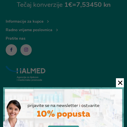
Tečaj konverzije
1€=7,53450 kn
Informacije za kupce
Radno vrijeme poslovnica
Pratite nas
© Ljekarna Talan 2026