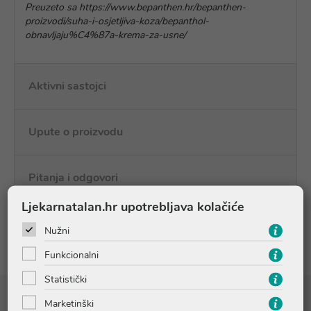
Preuzeto sa https://www.bepanthen.hr/bepanthen-
proizvodi/suha-i-osjetljiva-koza/bepanthol-
obnavljaju%C4%87a-krema-za-usne/
Aktivni sastojci
Upute o proizvodu
Pitanja i odgovori
Ljekarnatalan.hr upotrebljava kolačiće
Recenzije (1)
Nužni
Funkcionalni
Statistički
Marketinški