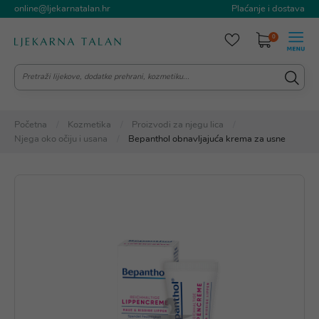
online@ljekarnatalan.hr
Plaćanje i dostava
0
Početna
Kozmetika
Proizvodi za njegu lica
Njega oko očiju i usana
Bepanthol obnavljajuća krema za usne