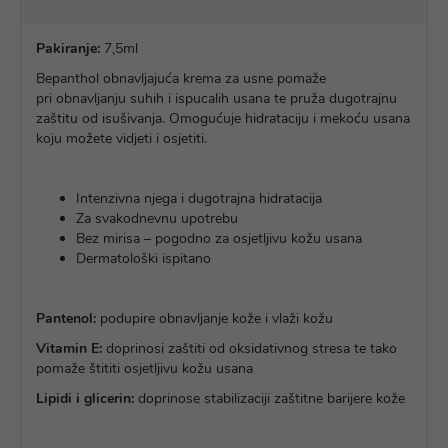
Pakiranje:
7,5ml
Bepanthol obnavljajuća krema za usne pomaže
pri obnavljanju suhih i ispucalih usana te pruža dugotrajnu
zaštitu od isušivanja. Omogućuje hidrataciju i mekoću usana
koju možete vidjeti i osjetiti.
Intenzivna njega i dugotrajna hidratacija
Za svakodnevnu upotrebu
Bez mirisa – pogodno za osjetljivu kožu usana
Dermatološki ispitano
Pantenol:
podupire obnavljanje kože i vlaži kožu
Vitamin E:
doprinosi zaštiti od oksidativnog stresa te tako
pomaže štititi osjetljivu kožu usana
Lipidi i glicerin:
doprinose stabilizaciji zaštitne barijere kože