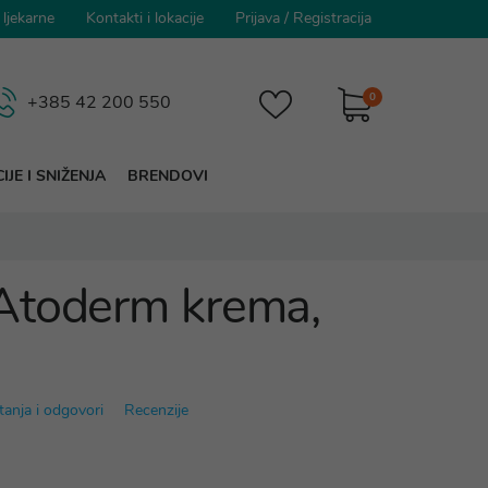
 ljekarne
Kontakti i lokacije
Prijava
/
Registracija
0
+385 42 200 550
IJE I SNIŽENJA
BRENDOVI
Atoderm krema,
tanja i odgovori
Recenzije