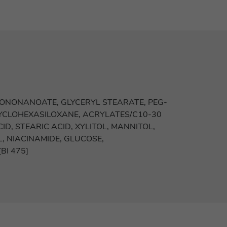
ISONONANOATE, GLYCERYL STEARATE, PEG-
CYCLOHEXASILOXANE, ACRYLATES/C10-30
D, STEARIC ACID, XYLITOL, MANNITOL,
 NIACINAMIDE, GLUCOSE,
BI 475]