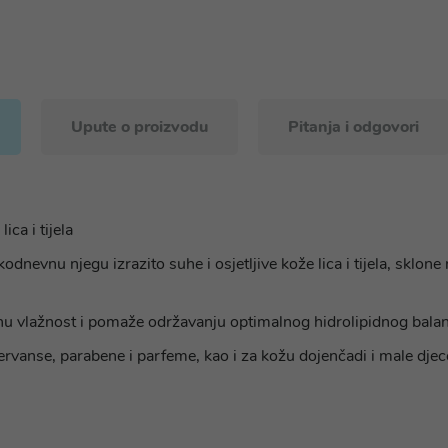
Upute o proizvodu
Pitanja i odgovori
ca i tijela
evnu njegu izrazito suhe i osjetljive kože lica i tijela, sklone 
nu vlažnost i pomaže održavanju optimalnog hidrolipidnog balans
ervanse, parabene i parfeme, kao i za kožu dojenčadi i male djec