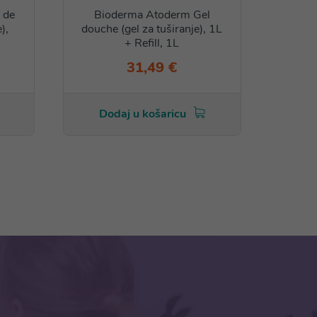
 de
Bioderma Atoderm Gel
Bi
),
douche (gel za tuširanje), 1L
douch
+ Refill, 1L
31,49 €
Dodaj u košaricu
Do