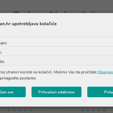
Proizvodi iz iste linije
an.hr upotrebljava kolačiće
alni
i
ški
oj stranici koriste se kolačići. Molimo Vas da pročitate
Obavijes
 prilagodite postavke.
ćam sve
Prihvaćam odabrane
Pril