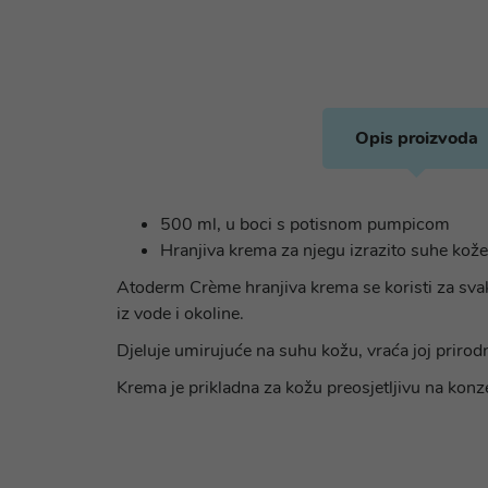
Opis proizvoda
500 ml, u boci s potisnom pumpicom
Hranjiva krema za njegu izrazito suhe kože li
Atoderm Crème hranjiva krema se koristi za svakodn
iz vode i okoline.
Djeluje umirujuće na suhu kožu, vraća joj prirod
Krema je prikladna za kožu preosjetljivu na konz