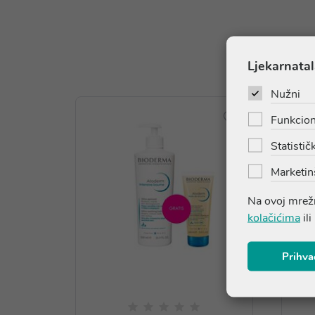
Ljekarnatal
Nužni
Funkcion
Statističk
Marketin
Na ovoj mrežn
kolačićima
ili
Prihva