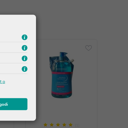
t o
agodi
(1)