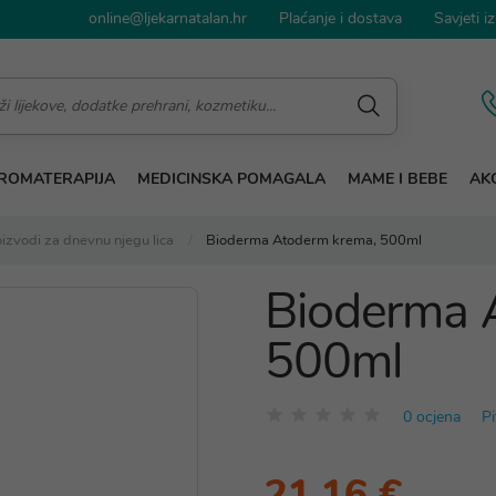
online@ljekarnatalan.hr
Plaćanje i dostava
Savjeti iz
ROMATERAPIJA
MEDICINSKA POMAGALA
MAME I BEBE
AKC
izvodi za dnevnu njegu lica
Bioderma Atoderm krema, 500ml
Bioderma 
500ml
0 ocjena
Pi
21,16 €