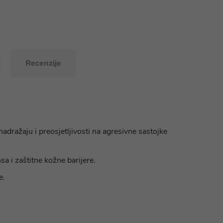
Recenzije
nadražaju i preosjetljivosti na agresivne sastojke
a i zaštitne kožne barijere.
e.